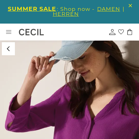
SUMMER SALE
: Shop now -
DAMEN
|
HERREN