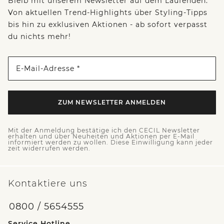
Bleib mit unserem Newsletter auf dem Laufenden:
Von aktuellen Trend-Highlights über Styling-Tipps
bis hin zu exklusiven Aktionen - ab sofort verpasst
du nichts mehr!
E-Mail-Adresse *
ZUM NEWSLETTER ANMELDEN
Mit der Anmeldung bestätige ich den CECIL Newsletter
erhalten und über Neuheiten und Aktionen per E-Mail
informiert werden zu wollen. Diese Einwilligung kann jeder
zeit widerrufen werden.
Kontaktiere uns
0800 / 5654555
Service Hotline