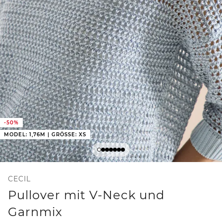
-50%
MODEL: 1,76M | GRÖSSE: XS
CECIL
Pullover mit V-Neck und
Garnmix