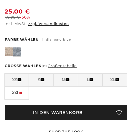
25,00
€
49,99
€
-50%
inkl. MwSt.
zzgl. Versandkosten
FARBE WÄHLEN
|
diamond blue
GRÖSSE WÄHLEN
Größentabelle
|
XS
S
M
L
XL
XXL
IN DEN WARENKORB
SHOP THE LOOK