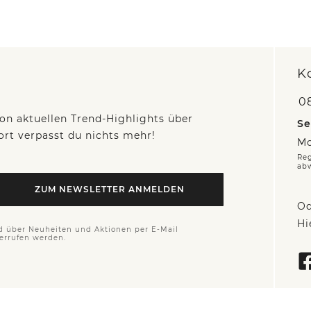
K
0
on aktuellen Trend-Highlights über
Se
fort verpasst du nichts mehr!
Mo
Reg
ab
ZUM NEWSLETTER ANMELDEN
Od
Hi
d über Neuheiten und Aktionen per E-Mail
derrufen werden.