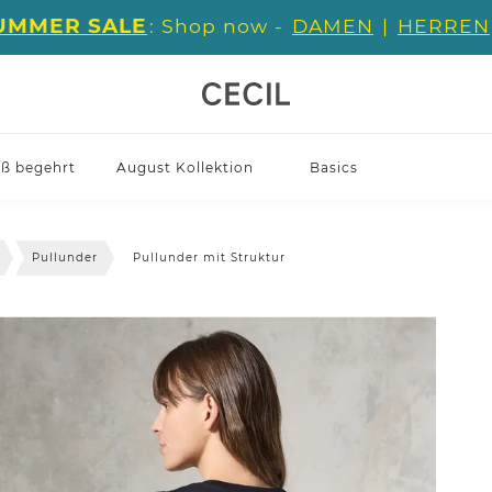
UMMER SALE
: Shop now -
DAMEN
|
HERREN
iß begehrt
August Kollektion
Basics
Pullunder
Pullunder mit Struktur