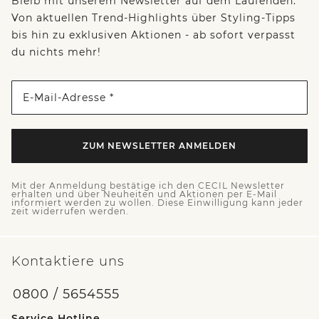
Bleib mit unserem Newsletter auf dem Laufenden:
Von aktuellen Trend-Highlights über Styling-Tipps
bis hin zu exklusiven Aktionen - ab sofort verpasst
du nichts mehr!
E-Mail-Adresse *
ZUM NEWSLETTER ANMELDEN
Mit der Anmeldung bestätige ich den CECIL Newsletter
erhalten und über Neuheiten und Aktionen per E-Mail
informiert werden zu wollen. Diese Einwilligung kann jeder
zeit widerrufen werden.
Kontaktiere uns
0800 / 5654555
Service Hotline