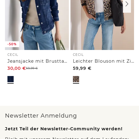
-50%
CECIL
CECIL
Jeansjacke mit Brusttaschen und Knöpfen
Leichter Blouson mit Zipper und Leo-Print
30,00
€
59,99
€
59,99
€
Newsletter Anmeldung
Jetzt Teil der Newsletter-Community werden!