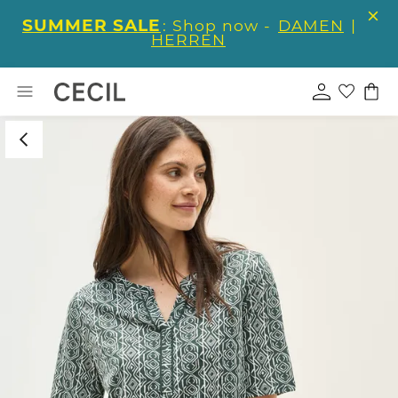
SUMMER SALE
: Shop now -
DAMEN
|
HERREN