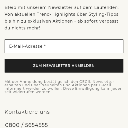
Bleib mit unserem Newsletter auf dem Laufenden:
Von aktuellen Trend-Highlights über Styling-Tipps
bis hin zu exklusiven Aktionen - ab sofort verpasst
du nichts mehr!
E-Mail-Adresse *
ZUM NEWSLETTER ANMELDEN
Mit der Anmeldung bestätige ich den CECIL Newsletter
erhalten und über Neuheiten und Aktionen per E-Mail
informiert werden zu wollen. Diese Einwilligung kann jeder
zeit widerrufen werden.
Kontaktiere uns
0800 / 5654555