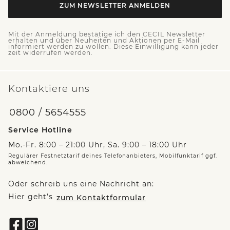
ZUM NEWSLETTER ANMELDEN
Mit der Anmeldung bestätige ich den CECIL Newsletter
erhalten und über Neuheiten und Aktionen per E-Mail
informiert werden zu wollen. Diese Einwilligung kann jeder
zeit widerrufen werden.
Kontaktiere uns
0800 / 5654555
Service Hotline
Mo.-Fr. 8:00 – 21:00 Uhr, Sa. 9:00 – 18:00 Uhr
Regulärer Festnetztarif deines Telefonanbieters, Mobilfunktarif ggf.
abweichend.
Oder schreib uns eine Nachricht an:
Hier geht’s
zum Kontaktformular