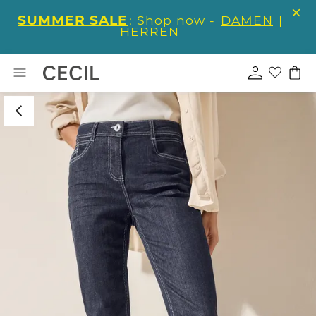
SUMMER SALE
: Shop now -
DAMEN
|
HERREN