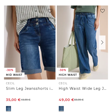
-30%
-30%
MID WAIST
HIGH WAIST
CECIL
CECIL
Slim Leg Jeansshorts im Casual Fit
High Waist Wide Leg Jeans im Loose Fit
35,00
€
49,00
€
49,99
€
69,99
€