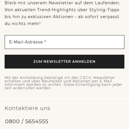
Bleib mit unserem Newsletter auf dem Laufenden:
Von aktuellen Trend-Highlights über Styling-Tipps
bis hin zu exklusiven Aktionen - ab sofort verpasst
du nichts mehr!
E-Mail-Adresse *
ZUM NEWSLETTER ANMELDEN
Mit der Anmeldung bestätige ich den CECIL Newsletter
erhalten und über Neuheiten und Aktionen per E-Mail
informiert werden zu wollen. Diese Einwilligung kann jeder
zeit widerrufen werden.
Kontaktiere uns
0800 / 5654555