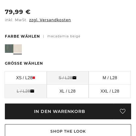
79,99
€
inkl. MwSt.
zzgl. Versandkosten
FARBE WÄHLEN
|
macadamia beige
GRÖSSE WÄHLEN
XS / L28
S / L28
M / L28
L / L28
XL / L28
XXL / L28
IN DEN WARENKORB
SHOP THE LOOK