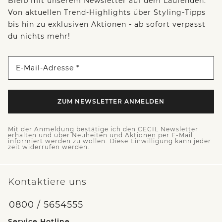
Bleib mit unserem Newsletter auf dem Laufenden:
Von aktuellen Trend-Highlights über Styling-Tipps
bis hin zu exklusiven Aktionen - ab sofort verpasst
du nichts mehr!
E-Mail-Adresse *
ZUM NEWSLETTER ANMELDEN
Mit der Anmeldung bestätige ich den CECIL Newsletter
erhalten und über Neuheiten und Aktionen per E-Mail
informiert werden zu wollen. Diese Einwilligung kann jeder
zeit widerrufen werden.
Kontaktiere uns
0800 / 5654555
Service Hotline