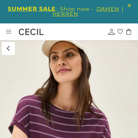
SUMMER SALE
: Shop now -
DAMEN
|
HERREN