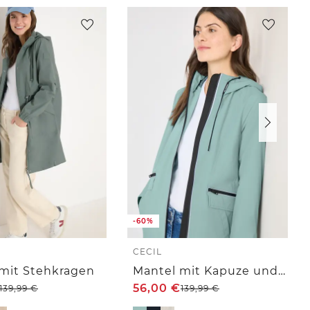
-60%
CECIL
mit Stehkragen
Mantel mit Kapuze und 2-Wege-Zipper
56,00
€
139,99
€
139,99
€