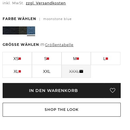
inkl. MwSt.
zzgl. Versandkosten
FARBE WÄHLEN
|
moonstone blue
GRÖSSE WÄHLEN
Größentabelle
|
XS
S
M
L
XL
XXL
XXXL
IN DEN WARENKORB
SHOP THE LOOK