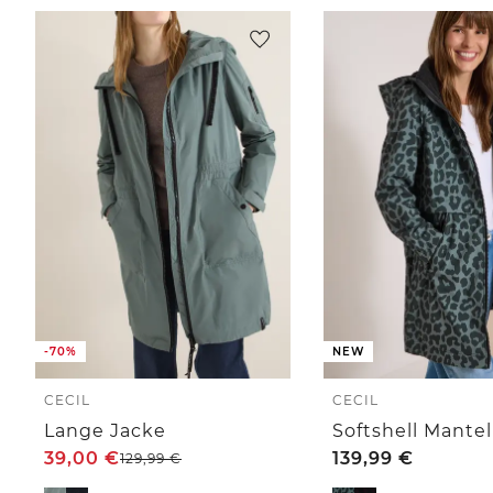
-70%
NEW
CECIL
CECIL
Lange Jacke
39,00
€
139,99
€
129,99
€