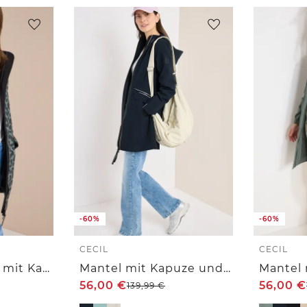
-60%
-60%
CECIL
CECIL
Softshell Mantel mit Kapuze und Leo-Muster
Mantel mit Kapuze und 2-Wege-Zipper
Mantel 
56,00
€
56,00
€
139,99
€