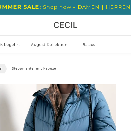
UMMER SALE
: Shop now -
DAMEN
|
HERREN
iß begehrt
August Kollektion
Basics
el
Steppmantel mit Kapuze