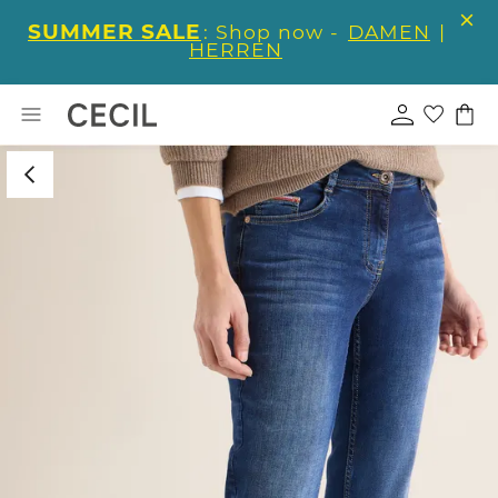
SUMMER SALE
: Shop now -
DAMEN
|
HERREN