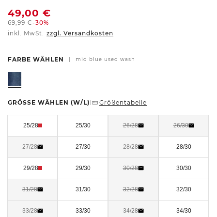
49,00
€
69,99
€
-30%
inkl. MwSt.
zzgl. Versandkosten
FARBE WÄHLEN
|
mid blue used wash
GRÖSSE WÄHLEN
(W/L)
Größentabelle
|
25/28
25/30
26/28
26/30
27/28
27/30
28/28
28/30
29/28
29/30
30/28
30/30
31/28
31/30
32/28
32/30
33/28
33/30
34/28
34/30