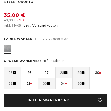
-
STYLE TORONTO
35,00
€
49,99
€
-30%
inkl. MwSt.
zzgl. Versandkosten
FARBE WÄHLEN
|
mid grey used wash
GRÖSSE WÄHLEN
Größentabelle
|
25
26
27
28
29
30
31
32
33
34
36
IN DEN WARENKORB