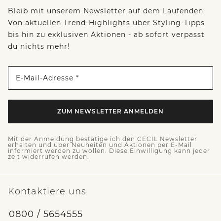
Bleib mit unserem Newsletter auf dem Laufenden:
Von aktuellen Trend-Highlights über Styling-Tipps
bis hin zu exklusiven Aktionen - ab sofort verpasst
du nichts mehr!
E-Mail-Adresse *
ZUM NEWSLETTER ANMELDEN
Mit der Anmeldung bestätige ich den CECIL Newsletter
erhalten und über Neuheiten und Aktionen per E-Mail
informiert werden zu wollen. Diese Einwilligung kann jeder
zeit widerrufen werden.
Kontaktiere uns
0800 / 5654555