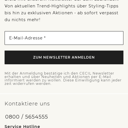
Von aktuellen Trend-Highlights über Styling-Tipps
bis hin zu exklusiven Aktionen - ab sofort verpasst
du nichts mehr!
E-Mail-Adresse *
ZUM NEWSLETTER ANMELDEN
Mit der Anmeldung bestätige ich den CECIL Newsletter
erhalten und über Neuheiten und Aktionen per E-Mail
informiert werden zu wollen. Diese Einwilligung kann jeder
zeit widerrufen werden.
Kontaktiere uns
0800 / 5654555
Service Hotline