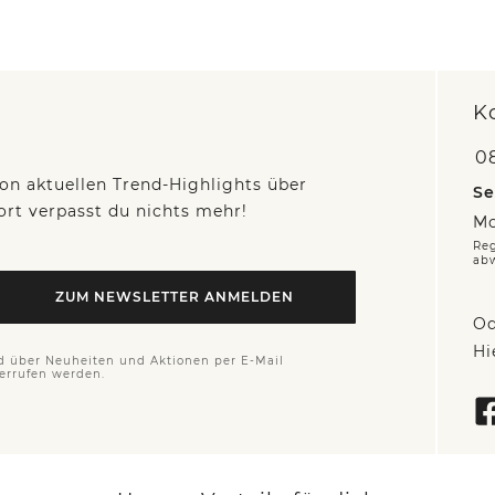
K
0
on aktuellen Trend-Highlights über
Se
fort verpasst du nichts mehr!
Mo
Reg
ab
ZUM NEWSLETTER ANMELDEN
Od
Hi
d über Neuheiten und Aktionen per E-Mail
derrufen werden.