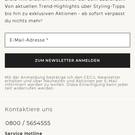
Von aktuellen Trend-Highlights über Styling-Tipps
bis hin zu exklusiven Aktionen - ab sofort verpasst
du nichts mehr!
E-Mail-Adresse *
ZUM NEWSLETTER ANMELDEN
Mit der Anmeldung bestätige ich den CECIL Newsletter
erhalten und über Neuheiten und Aktionen per E-Mail
informiert werden zu wollen. Diese Einwilligung kann jeder
zeit widerrufen werden.
Kontaktiere uns
0800 / 5654555
Service Hotline