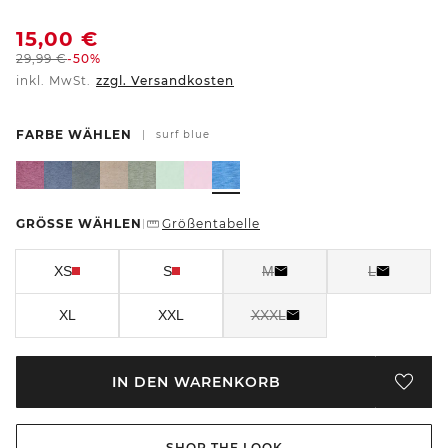
15,00
€
29,99
€
-50%
inkl. MwSt.
zzgl. Versandkosten
FARBE WÄHLEN
|
surf blue
GRÖSSE WÄHLEN
Größentabelle
|
XS
S
M
L
XL
XXL
XXXL
IN DEN WARENKORB
SHOP THE LOOK