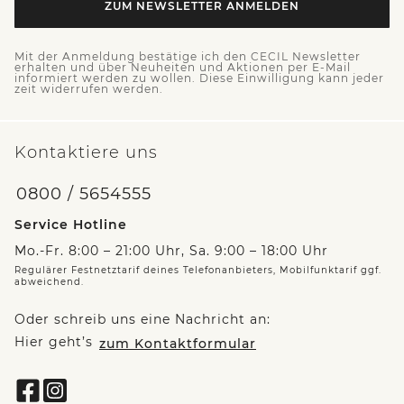
ZUM NEWSLETTER ANMELDEN
Mit der Anmeldung bestätige ich den CECIL Newsletter
erhalten und über Neuheiten und Aktionen per E-Mail
informiert werden zu wollen. Diese Einwilligung kann jeder
zeit widerrufen werden.
Kontaktiere uns
0800 / 5654555
Service Hotline
Mo.-Fr. 8:00 – 21:00 Uhr, Sa. 9:00 – 18:00 Uhr
Regulärer Festnetztarif deines Telefonanbieters, Mobilfunktarif ggf.
abweichend.
Oder schreib uns eine Nachricht an:
Hier geht’s
zum Kontaktformular