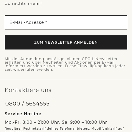
du nichts mehr!
E-Mail-Adresse *
ZUM NEWSLETTER ANMELDEN
Mit der Anmeldung bestätige ich den CECIL Newsletter
erhalten und über Neuheiten und Aktionen per E-Mail
informiert werden zu wollen. Diese Einwilligung kann jeder
zeit widerrufen werden.
Kontaktiere uns
0800 / 5654555
Service Hotline
Mo.-Fr. 8:00 – 21:00 Uhr, Sa. 9:00 – 18:00 Uhr
Regulärer Festnetztarif deines Telefonanbieters, Mobilfunktarif ggf.