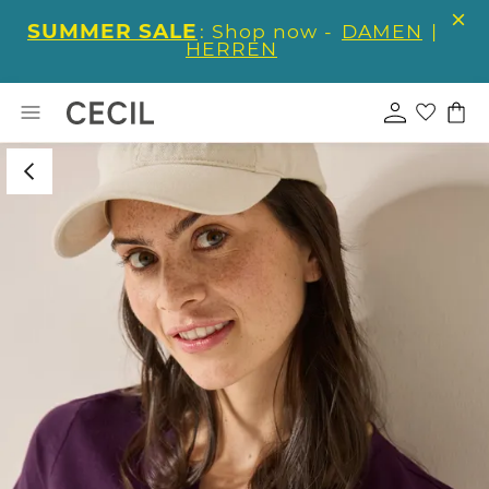
SUMMER SALE
: Shop now -
DAMEN
|
HERREN