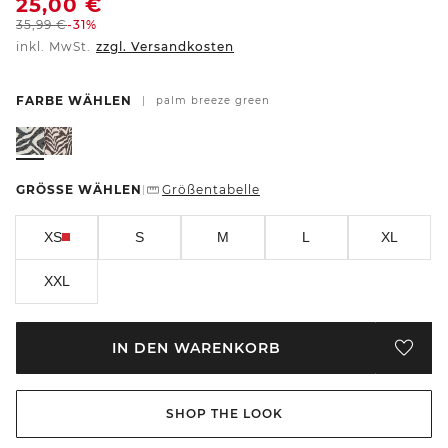
25,00
€
35,99
€
-31%
inkl. MwSt.
zzgl. Versandkosten
FARBE WÄHLEN
|
palm breeze green
GRÖSSE WÄHLEN
Größentabelle
|
XS
S
M
L
XL
XXL
IN DEN WARENKORB
SHOP THE LOOK