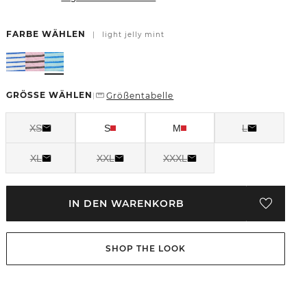
FARBE WÄHLEN
|
light jelly mint
GRÖSSE WÄHLEN
Größentabelle
|
XS
S
M
L
XL
XXL
XXXL
IN DEN WARENKORB
SHOP THE LOOK