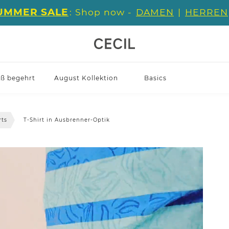
UMMER SALE
: Shop now -
DAMEN
|
HERREN
iß begehrt
August Kollektion
Basics
rts
T-Shirt in Ausbrenner-Optik