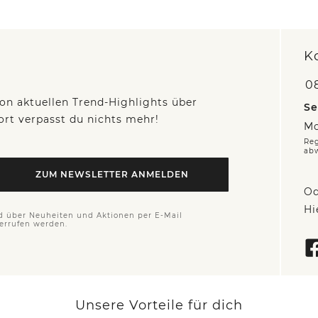
K
0
on aktuellen Trend-Highlights über
Se
fort verpasst du nichts mehr!
Mo
Reg
ab
ZUM NEWSLETTER ANMELDEN
Od
Hi
d über Neuheiten und Aktionen per E-Mail
derrufen werden.
Unsere Vorteile für dich