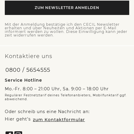
ZUM NEWSLETTER ANMELDEN
Mit der Anmeldung bestätige ich den CECIL Newsletter
erhalten und über Neuheiten und Aktionen per E-Mail
informiert werden zu wollen. Diese Einwilligung kann jeder
zeit widerrufen werden.
Kontaktiere uns
0800 / 5654555
Service Hotline
Mo.-Fr. 8:00 – 21:00 Uhr, Sa. 9:00 – 18:00 Uhr
Regulärer Festnetztarif deines Telefonanbieters, Mobilfunktarif ggf.
abweichend.
Oder schreib uns eine Nachricht an:
Hier geht’s
zum Kontaktformular