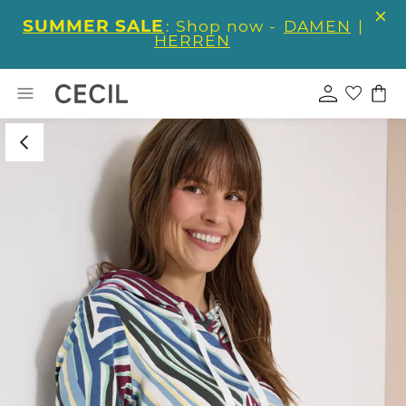
SUMMER SALE
: Shop now -
DAMEN
|
HERREN