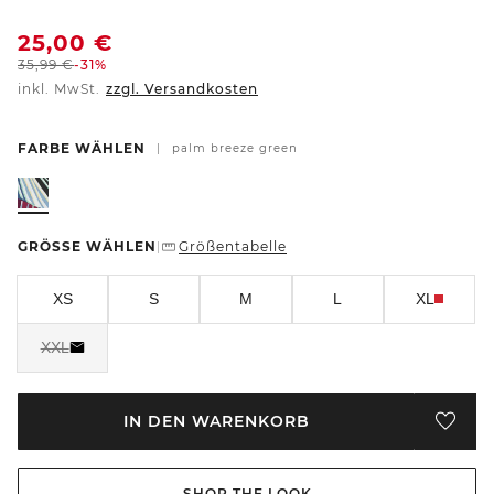
25,00
€
35,99
€
-31%
inkl. MwSt.
zzgl. Versandkosten
FARBE WÄHLEN
|
palm breeze green
GRÖSSE WÄHLEN
Größentabelle
|
XS
S
M
L
XL
XXL
IN DEN WARENKORB
SHOP THE LOOK