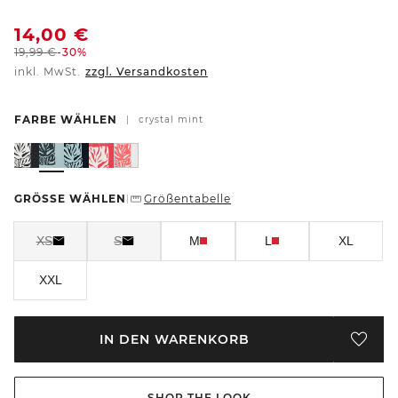
14,00
€
19,99
€
-30%
inkl. MwSt.
zzgl. Versandkosten
FARBE WÄHLEN
|
crystal mint
GRÖSSE WÄHLEN
Größentabelle
|
XS
S
M
L
XL
XXL
IN DEN WARENKORB
SHOP THE LOOK