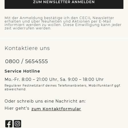
ZUM NEWSLETTER ANMELDEN
Mit der Anmeldung bestätige ich den CECIL Newsletter
erhalten und über Neuheiten und Aktionen per E-Mail
informiert werden zu wollen. Diese Einwilligung kann jeder
zeit widerrufen werden.
Kontaktiere uns
0800 / 5654555
Service Hotline
Mo.-Fr. 8:00 – 21:00 Uhr, Sa. 9:00 – 18:00 Uhr
Regulärer Festnetztarif deines Telefonanbieters, Mobilfunktarif ggf.
abweichend.
Oder schreib uns eine Nachricht an:
Hier geht’s
zum Kontaktformular