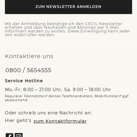
ZUM NEWSLETTER ANMELDEN
Mit der Anmeldung bestätige ich den CECIL Newsletter
erhalten und über Neuheiten und Aktionen per E-Mail
informiert werden zu wollen. Diese Einwilligung kann jeder
zeit widerrufen werden.
Kontaktiere uns
0800 / 5654555
Service Hotline
Mo.-Fr. 8:00 – 21:00 Uhr, Sa. 9:00 – 18:00 Uhr
Regulärer Festnetztarif deines Telefonanbieters, Mobilfunktarif ggf.
abweichend.
Oder schreib uns eine Nachricht an:
Hier geht’s
zum Kontaktformular