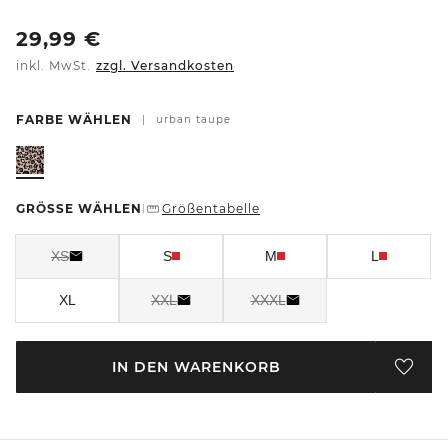
29,99
€
inkl. MwSt.
zzgl. Versandkosten
FARBE WÄHLEN
|
urban taupe
GRÖSSE WÄHLEN
Größentabelle
|
XS
S
M
L
XL
XXL
XXXL
IN DEN WARENKORB