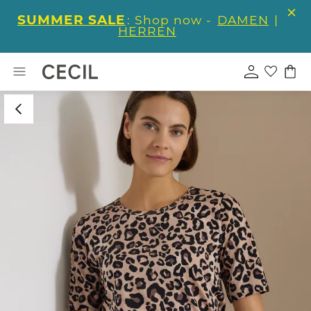
SUMMER SALE
: Shop now -
DAMEN
|
HERREN