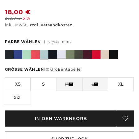
18,00
€
25,99
€
-31%
inkl. MwSt.
zzgl. Versandkosten
FARBE WÄHLEN
|
crystal mint
GRÖSSE WÄHLEN
Größentabelle
|
XS
S
M
L
XL
XXL
IN DEN WARENKORB
SHOP THE LOOK