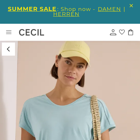
SUMMER SALE
: Shop now -
DAMEN
|
HERREN