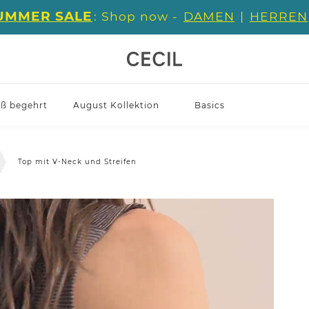
UMMER SALE
: Shop now -
DAMEN
|
HERREN
iß begehrt
August Kollektion
Basics
Top mit V-Neck und Streifen