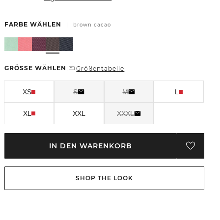
FARBE WÄHLEN
|
brown cacao
GRÖSSE WÄHLEN
Größentabelle
|
XS
S
M
L
XL
XXL
XXXL
IN DEN WARENKORB
SHOP THE LOOK