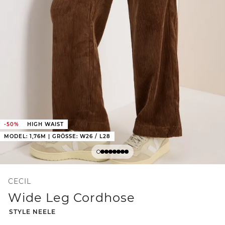
-50%
HIGH WAIST
MODEL: 1,76M | GRÖSSE: W26 / L28
CECIL
Wide Leg Cordhose
-
STYLE NEELE