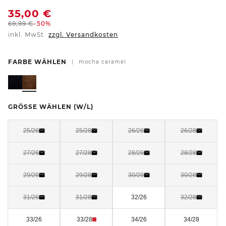
35,00
€
69,99
€
-50%
inkl. MwSt.
zzgl. Versandkosten
FARBE WÄHLEN
|
mocha caramel
GRÖSSE WÄHLEN
(W/L)
25/26
25/28
26/26
26/28
27/26
27/28
28/26
28/28
29/26
29/28
30/26
30/28
31/26
31/28
32/26
32/28
33/26
33/28
34/26
34/28