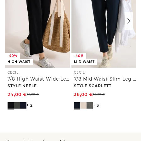
-40%
-40%
HIGH WAIST
MID WAIST
CECIL
CECIL
7/8 High Waist Wide Leg Jerseyhose im Loose Fit
7/8 Mid Waist Slim Leg Hose im Casual Fit
STYLE NEELE
STYLE SCARLETT
24,00
€
36,00
€
39,99
€
59,99
€
+ 2
+ 3