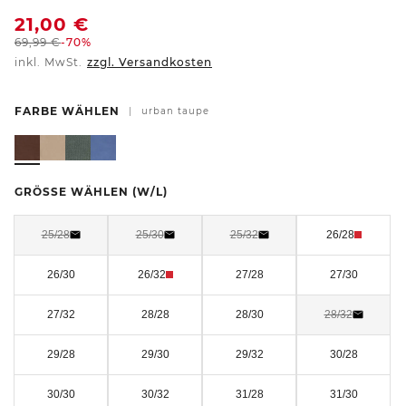
21,00
€
69,99
€
-70%
inkl. MwSt.
zzgl. Versandkosten
FARBE WÄHLEN
|
urban taupe
GRÖSSE WÄHLEN
(W/L)
25/28
25/30
25/32
26/28
26/30
26/32
27/28
27/30
27/32
28/28
28/30
28/32
29/28
29/30
29/32
30/28
30/30
30/32
31/28
31/30