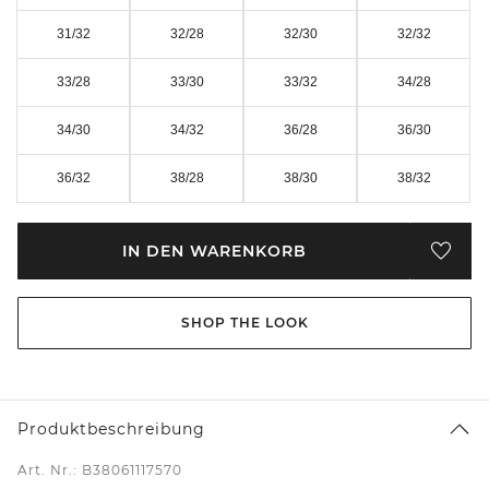
31/32
32/28
32/30
32/32
33/28
33/30
33/32
34/28
34/30
34/32
36/28
36/30
36/32
38/28
38/30
38/32
IN DEN WARENKORB
SHOP THE LOOK
Produktbeschreibung
Art. Nr.: B38061117570