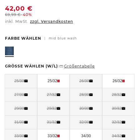
42,00
€
69,99
€
-40%
inkl. MwSt.
zzgl. Versandkosten
FARBE WÄHLEN
|
mid blue wash
GRÖSSE WÄHLEN
(W/L)
Größentabelle
|
25/30
25/32
26/30
26/32
27/30
27/32
28/30
28/32
29/30
29/32
30/30
30/32
31/30
31/32
32/30
32/32
33/30
33/32
34/30
34/32