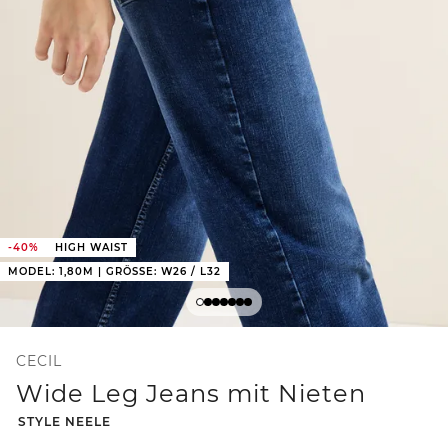
-40%
HIGH WAIST
MODEL: 1,80M | GRÖSSE: W26 / L32
CECIL
Wide Leg Jeans mit Nieten
-
STYLE NEELE