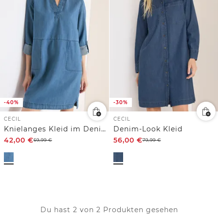
-40%
-30%
CECIL
CECIL
Knielanges Kleid im Denim-Look
Denim-Look Kleid
42,00
€
56,00
€
69,99
€
79,99
€
Du hast 2 von 2 Produkten gesehen