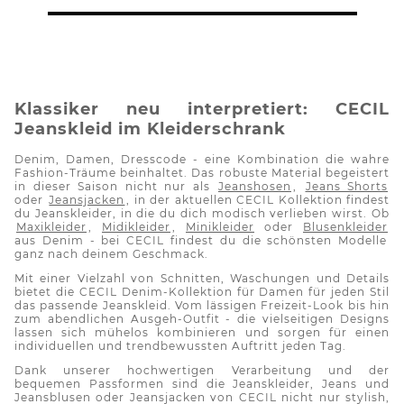
Klassiker neu interpretiert: CECIL
Jeanskleid im Kleiderschrank
Denim, Damen, Dresscode - eine Kombination die wahre
Fashion-Träume beinhaltet. Das robuste Material begeistert
in dieser Saison nicht nur als
Jeanshosen
,
Jeans Shorts
oder
Jeansjacken
, in der aktuellen CECIL Kollektion findest
du Jeanskleider, in die du dich modisch verlieben wirst. Ob
Maxikleider
,
Midikleider
,
Minikleider
oder
Blusenkleider
aus Denim - bei CECIL findest du die schönsten Modelle
ganz nach deinem Geschmack.
Mit einer Vielzahl von Schnitten, Waschungen und Details
bietet die CECIL Denim-Kollektion für Damen für jeden Stil
das passende Jeanskleid. Vom lässigen Freizeit-Look bis hin
zum abendlichen Ausgeh-Outfit - die vielseitigen Designs
lassen sich mühelos kombinieren und sorgen für einen
individuellen und trendbewussten Auftritt jeden Tag.
Dank unserer hochwertigen Verarbeitung und der
bequemen Passformen sind die Jeanskleider, Jeans und
Jeansblusen oder Jeansjacken von CECIL nicht nur stylish,