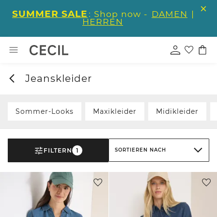
SUMMER SALE
: Shop now -
DAMEN
|
HERREN
Jeanskleider
Sommer-Looks
Maxikleider
Midikleider
FILTERN
1
SORTIEREN NACH