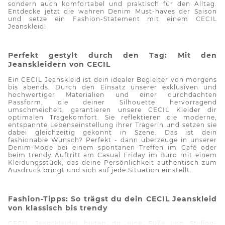
sondern auch komfortabel und praktisch für den Alltag.
Entdecke jetzt die wahren Denim Must-haves der Saison
und setze ein Fashion-Statement mit einem CECIL
Jeanskleid!
Perfekt gestylt durch den Tag: Mit den
Jeanskleidern von CECIL
Ein CECIL Jeanskleid ist dein idealer Begleiter von morgens
bis abends. Durch den Einsatz unserer exklusiven und
hochwertiger Materialien und einer durchdachten
Passform, die deiner Silhouette hervorragend
umschmeichelt, garantieren unsere CECIL Kleider dir
optimalen Tragekomfort. Sie reflektieren die moderne,
entspannte Lebenseinstellung ihrer Trägerin und setzen sie
dabei gleichzeitig gekonnt in Szene. Das ist dein
fashionable Wunsch? Perfekt - dann überzeuge in unserer
Denim-Mode bei einem spontanen Treffen im Café oder
beim trendy Auftritt am
Casual
Friday im Büro mit einem
Kleidungsstück, das deine Persönlichkeit authentisch zum
Ausdruck bringt und sich auf jede Situation einstellt.
Fashion-Tipps: So trägst du dein CECIL Jeanskleid
von klassisch bis trendy
CECIL Jeanskleider bieten dir eine Fülle von Styling-