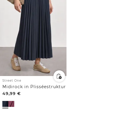
Street One
Midirock in Plisséestruktur
49,99
€