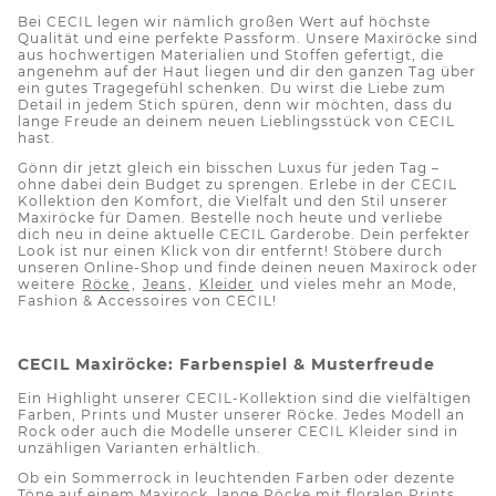
Bei CECIL legen wir nämlich großen Wert auf höchste
Qualität und eine perfekte Passform. Unsere Maxiröcke sind
aus hochwertigen Materialien und Stoffen gefertigt, die
angenehm auf der Haut liegen und dir den ganzen Tag über
ein gutes Tragegefühl schenken. Du wirst die Liebe zum
Detail in jedem Stich spüren, denn wir möchten, dass du
lange Freude an deinem neuen Lieblingsstück von CECIL
hast.
Gönn dir jetzt gleich ein bisschen Luxus für jeden Tag –
ohne dabei dein Budget zu sprengen. Erlebe in der CECIL
Kollektion den Komfort, die Vielfalt und den Stil unserer
Maxiröcke für Damen. Bestelle noch heute und verliebe
dich neu in deine aktuelle CECIL Garderobe. Dein perfekter
Look ist nur einen Klick von dir entfernt! Stöbere durch
unseren Online-Shop und finde deinen neuen Maxirock oder
weitere
Röcke
,
Jeans
,
Kleider
und vieles mehr an Mode,
Fashion & Accessoires von CECIL!
CECIL Maxiröcke: Farbenspiel & Musterfreude
Ein Highlight unserer CECIL-Kollektion sind die vielfältigen
Farben, Prints und Muster unserer Röcke. Jedes Modell an
Rock oder auch die Modelle unserer CECIL Kleider sind in
unzähligen Varianten erhältlich.
Ob ein Sommerrock in leuchtenden Farben oder dezente
Töne auf einem Maxirock, lange Röcke mit floralen Prints