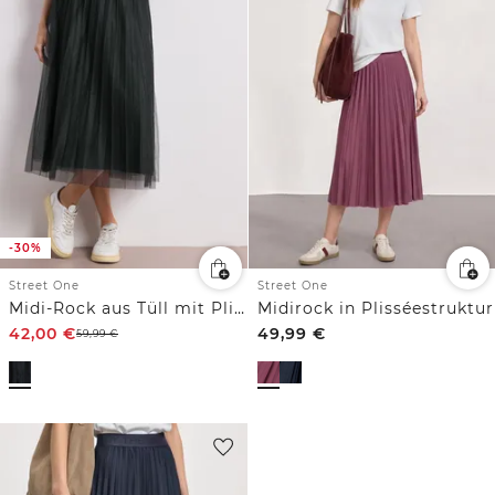
-30%
Street One
Street One
Midi-Rock aus Tüll mit Plissée-Struktur
Midirock in Plisséestruktur
42,00
€
49,99
€
59,99
€