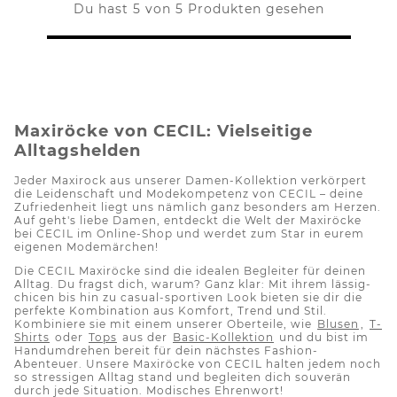
Du hast 5 von 5 Produkten gesehen
Maxiröcke von CECIL: Vielseitige
Alltagshelden
Jeder Maxirock aus unserer Damen-Kollektion verkörpert
die Leidenschaft und Modekompetenz von CECIL – deine
Zufriedenheit liegt uns nämlich ganz besonders am Herzen.
Auf geht's liebe Damen, entdeckt die Welt der Maxiröcke
bei CECIL im Online-Shop und werdet zum Star in eurem
eigenen Modemärchen!
Die CECIL Maxiröcke sind die idealen Begleiter für deinen
Alltag. Du fragst dich, warum? Ganz klar: Mit ihrem lässig-
chicen
bis hin zu
casual
-sportiven Look bieten sie dir die
perfekte Kombination aus Komfort, Trend und Stil.
Kombiniere sie mit einem unserer
Oberteile, wie
Blusen
,
T-
Shirts
oder
Tops
aus der
Basic-Kollektion
und du bist im
Handumdrehen bereit für dein nächstes Fashion-
Abenteuer. Unsere Maxiröcke von CECIL halten jedem noch
so stressigen Alltag stand und begleiten dich souverän
durch jede Situation. Modisches Ehrenwort!