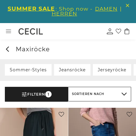
SUMMER SALE
: Shop now -
DAMEN
|
HERREN
Maxiröcke
Sommer-Styles
Jeansröcke
Jerseyröcke
FILTERN
1
SORTIEREN NACH