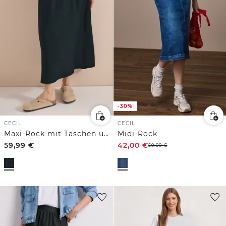
-30%
CECIL
CECIL
Maxi-Rock mit Taschen und Struktur
Midi-Rock
59,99
€
42,00
€
59,99
€