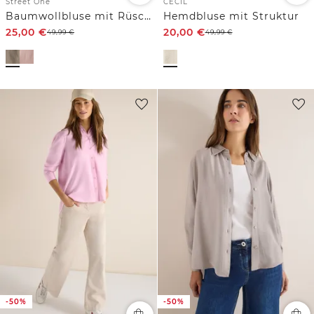
Street One
CECIL
Baumwollbluse mit Rüschen
Hemdbluse mit Struktur
25,00
€
20,00
€
49,99
€
49,99
€
-50%
-50%