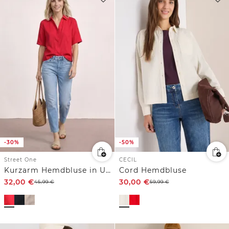
-30%
-50%
Street One
CECIL
Kurzarm Hemdbluse in Unifarbe
Cord Hemdbluse
32,00
€
30,00
€
45,99
€
59,99
€