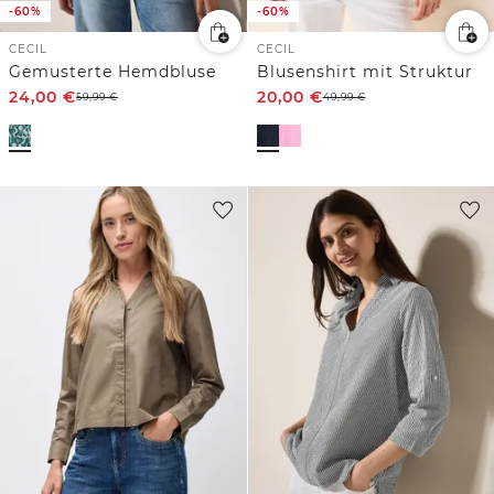
-60%
-60%
CECIL
CECIL
Gemusterte Hemdbluse
Blusenshirt mit Struktur
24,00
€
20,00
€
59,99
€
49,99
€