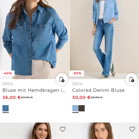
-40%
-50%
CECIL
CECIL
Bluse mit Hemdkragen im Denim-Look
Colored Denim Bluse
36,00
€
30,00
€
59,99
€
59,99
€