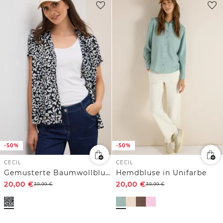
-50%
-50%
CECIL
CECIL
Gemusterte Baumwollbluse
Hemdbluse in Unifarbe
20,00
€
20,00
€
39,99
€
39,99
€