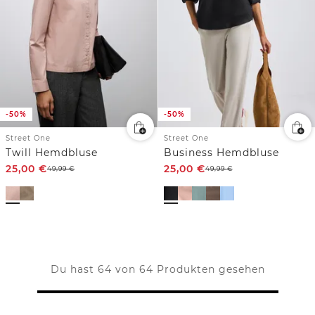
-50%
-50%
Street One
Street One
Twill Hemdbluse
Business Hemdbluse
25,00
€
25,00
€
49,99
€
49,99
€
Du hast 64 von 64 Produkten gesehen