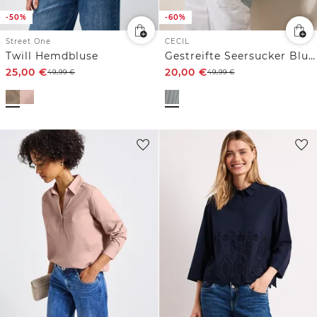
-50%
-60%
Street One
CECIL
Twill Hemdbluse
Gestreifte Seersucker Bluse
25,00
€
20,00
€
49,99
€
49,99
€