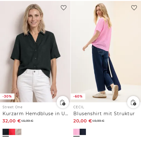
-30%
-60%
Street One
CECIL
Kurzarm Hemdbluse in Unifarbe
Blusenshirt mit Struktur
32,00
€
20,00
€
45,99
€
49,99
€