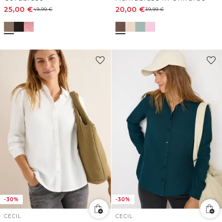
25,00
€
20,00
€
49,99
€
39,99
€
-30%
-30%
CECIL
CECIL