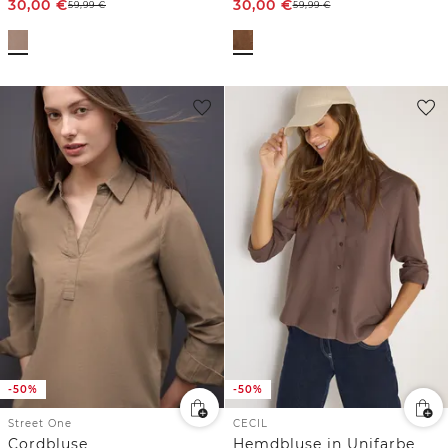
30,00
€
30,00
€
59,99
€
59,99
€
-50%
-50%
Street One
CECIL
Cordbluse
Hemdbluse in Unifarbe