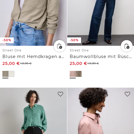
-50%
-50%
Street One
Street One
Bluse mit Hemdkragen aus Musselinstoff
Baumwollbluse mit Rüschen
25,00
€
25,00
€
49,99
€
49,99
€