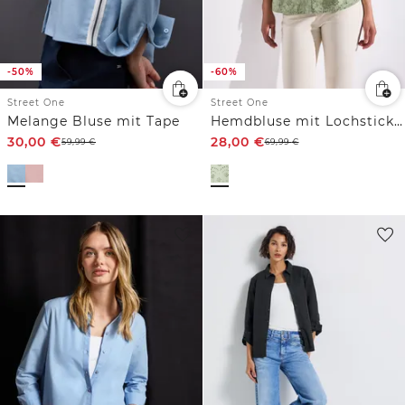
-50%
-60%
Street One
Street One
Melange Bluse mit Tape
Hemdbluse mit Lochstickerei
30,00
€
28,00
€
59,99
€
69,99
€