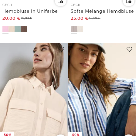
CECIL
CECIL
Hemdbluse in Unifarbe
Softe Melange Hemdbluse
20,00
€
25,00
€
39,99
€
49,99
€
-50%
-50%