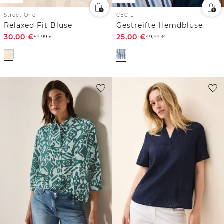
Street One
CECIL
Relaxed Fit Bluse
Gestreifte Hemdbluse
30,00
€
25,00
€
59,99
€
49,99
€