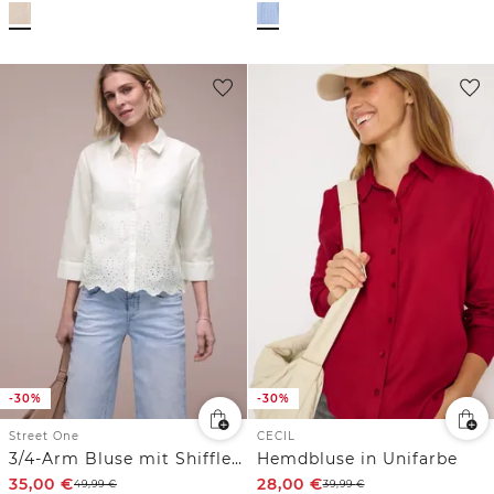
-30%
-30%
Street One
CECIL
3/4-Arm Bluse mit Shiffleydetails
Hemdbluse in Unifarbe
35,00
€
28,00
€
49,99
€
39,99
€