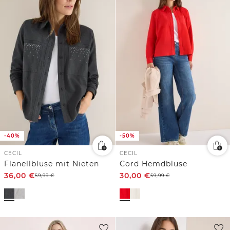
-40%
-50%
CECIL
CECIL
Flanellbluse mit Nieten
Cord Hemdbluse
36,00
€
30,00
€
59,99
€
59,99
€