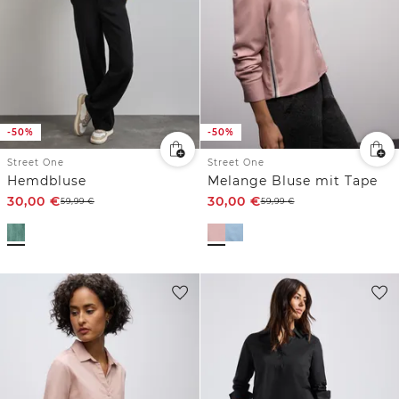
-50%
-50%
Street One
Street One
Hemdbluse
Melange Bluse mit Tape
30,00
€
30,00
€
59,99
€
59,99
€