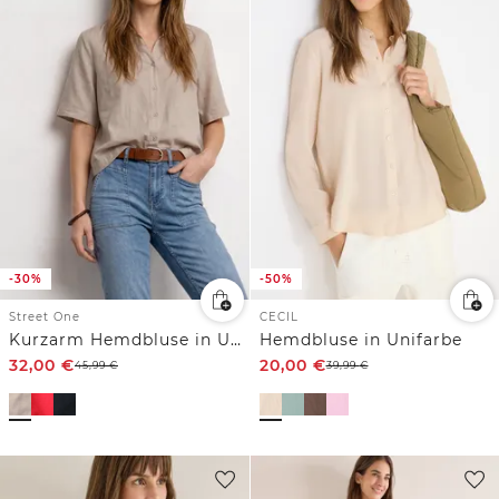
-30%
-50%
Street One
CECIL
Kurzarm Hemdbluse in Unifarbe
Hemdbluse in Unifarbe
32,00
€
20,00
€
45,99
€
39,99
€