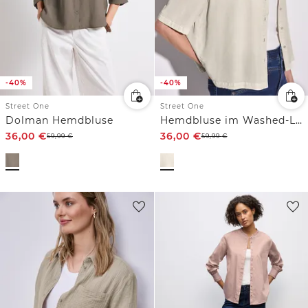
-40%
-40%
Street One
Street One
Dolman Hemdbluse
Hemdbluse im Washed-Look
36,00
€
36,00
€
59,99
€
59,99
€