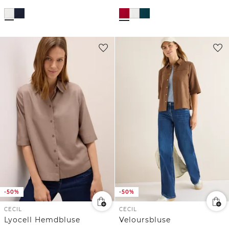
-50%
-50%
CECIL
CECIL
Lyocell Hemdbluse
Veloursbluse