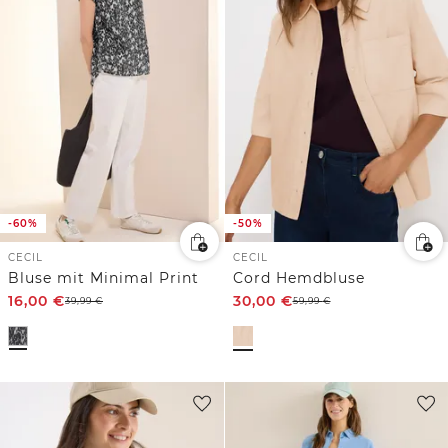
-60%
-50%
CECIL
CECIL
Bluse mit Minimal Print
Cord Hemdbluse
16,00
€
30,00
€
39,99
€
59,99
€