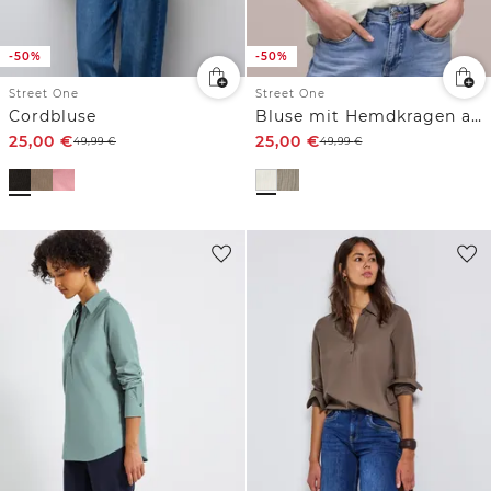
-50%
-50%
Street One
Street One
Cordbluse
Bluse mit Hemdkragen aus Musselinstoff
25,00
€
25,00
€
49,99
€
49,99
€