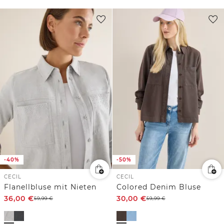
-40%
-50%
CECIL
CECIL
Flanellbluse mit Nieten
Colored Denim Bluse
36,00
€
30,00
€
59,99
€
59,99
€