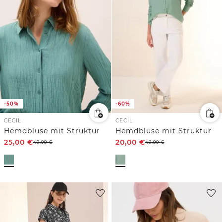
-50%
-60%
CECIL
CECIL
Hemdbluse mit Struktur
Hemdbluse mit Struktur
25,00
€
20,00
€
49,99
€
49,99
€