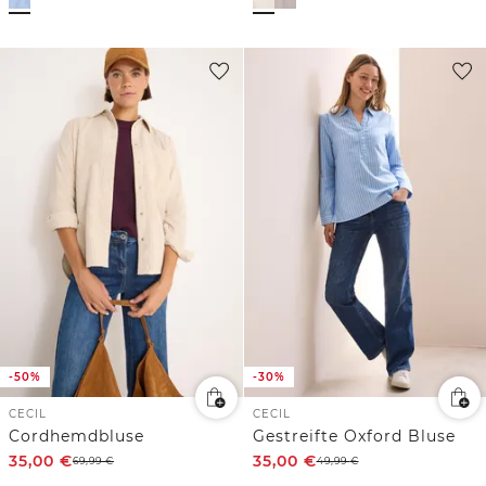
-50%
-30%
CECIL
CECIL
Cordhemdbluse
Gestreifte Oxford Bluse
35,00
€
35,00
€
69,99
€
49,99
€