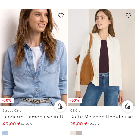
-30%
-50%
Street One
CECIL
Langarm Hemdbluse in Denim-Optik
Softe Melange Hemdbluse
49,00
€
25,00
€
69,99
€
49,99
€