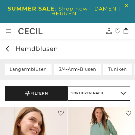
SUMMER SALE
: Shop now -
DAMEN
|
HERREN
Hemdblusen
Langarmblusen
3/4-Arm-Blusen
Tuniken
FILTERN
SORTIEREN NACH