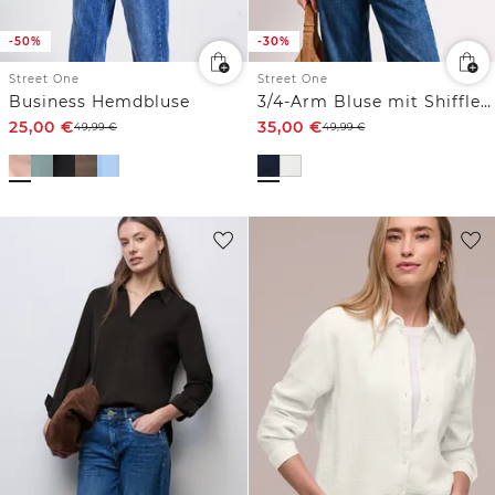
-50%
-30%
Street One
Street One
Business Hemdbluse
3/4-Arm Bluse mit Shiffleydetails
25,00
€
35,00
€
49,99
€
49,99
€