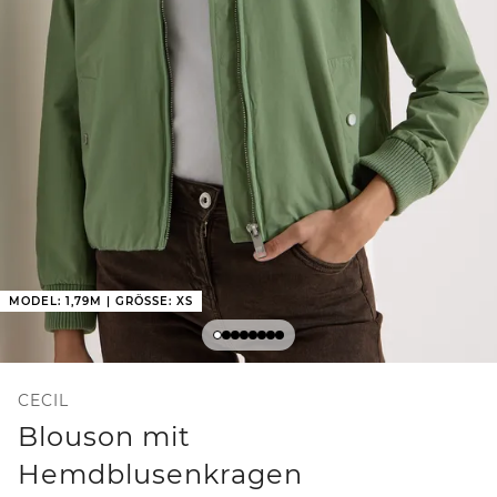
MODEL: 1,79M | GRÖSSE: XS
CECIL
Blouson mit
Hemdblusenkragen