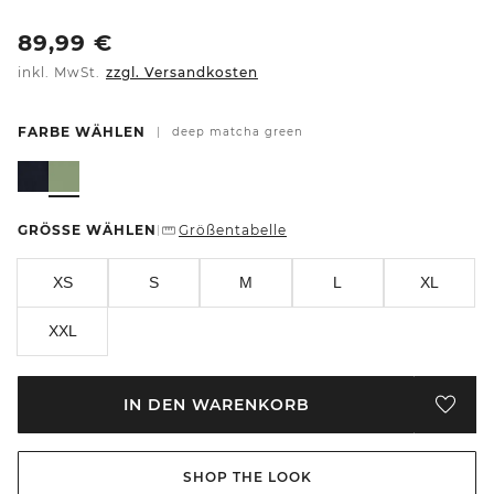
89,99
€
inkl. MwSt.
zzgl. Versandkosten
FARBE WÄHLEN
|
deep matcha green
GRÖSSE WÄHLEN
Größentabelle
|
XS
S
M
L
XL
XXL
IN DEN WARENKORB
SHOP THE LOOK