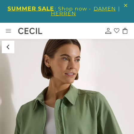
SUMMER SALE
: Shop now -
DAMEN
|
HERREN