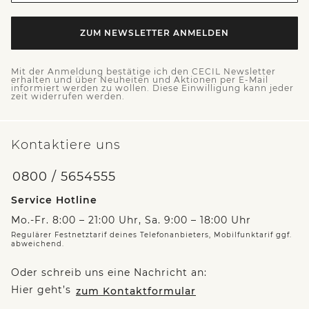
ZUM NEWSLETTER ANMELDEN
Mit der Anmeldung bestätige ich den CECIL Newsletter
erhalten und über Neuheiten und Aktionen per E-Mail
informiert werden zu wollen. Diese Einwilligung kann jeder
zeit widerrufen werden.
Kontaktiere uns
0800 / 5654555
Service Hotline
Mo.-Fr. 8:00 – 21:00 Uhr, Sa. 9:00 – 18:00 Uhr
Regulärer Festnetztarif deines Telefonanbieters, Mobilfunktarif ggf.
abweichend.
Oder schreib uns eine Nachricht an:
Hier geht’s
zum Kontaktformular