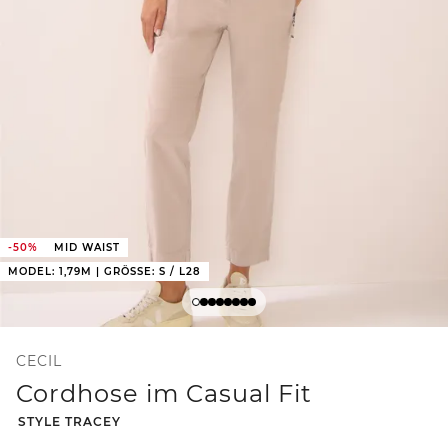
-50%
MID WAIST
MODEL: 1,79M | GRÖSSE: S / L28
CECIL
Cordhose im Casual Fit
-
STYLE TRACEY