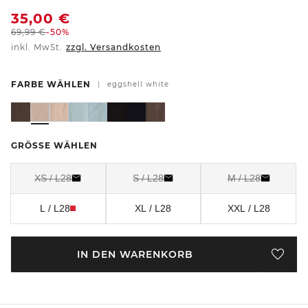
35,00
€
69,99
€
-50%
inkl. MwSt.
zzgl. Versandkosten
FARBE WÄHLEN
|
eggshell white
GRÖSSE WÄHLEN
XS / L28
S / L28
M / L28
L / L28
XL / L28
XXL / L28
IN DEN WARENKORB