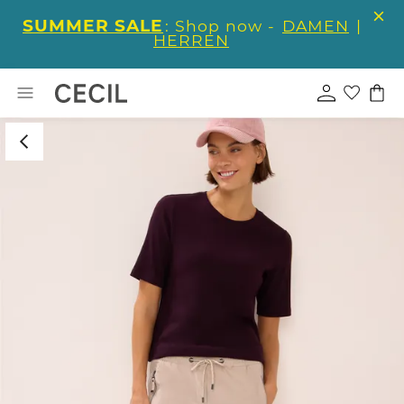
SUMMER SALE
: Shop now -
DAMEN
|
HERREN