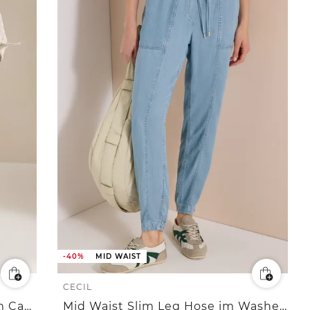
-40%
MID WAIST
CECIL
7/8 Mid Waist Slim Leg Hose im Casual Fit
Mid Waist Slim Leg Hose im Washed-Look