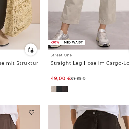
-30%
MID WAIST
Street One
se mit Struktur
Straight Leg Hose im Cargo-L
49,00
€
69,99
€