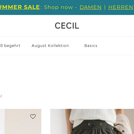
UMMER SALE
: Shop now -
DAMEN
|
HERREN
iß begehrt
August Kollektion
Basics
el