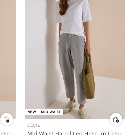
NEW
MID WAIST
CECIL
Mid Waist Slim Leg Hose im Loose Fit
Mid Waist Barrel Leg Hose im Casual Fit