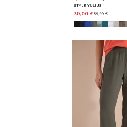
STYLE YULIUS
30,00
€
59,99
€