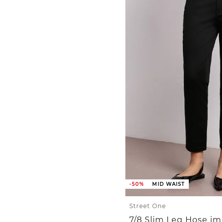
-50%
MID WAIST
Street One
7/8 Slim Leg Hose im