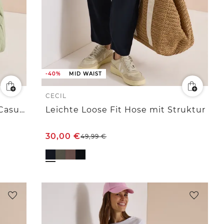
-40%
MID WAIST
CECIL
Mid Waist Barrel Leg Hose im Casual Fit
Leichte Loose Fit Hose mit Struktur
30,00
€
49,99
€