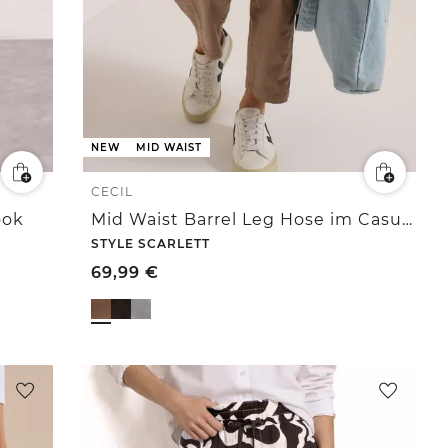
NEW
MID WAIST
CECIL
ook
Mid Waist Barrel Leg Hose im Casual Fit
STYLE SCARLETT
69,99
€