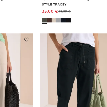
STYLE TRACEY
35,00
€
49,99
€