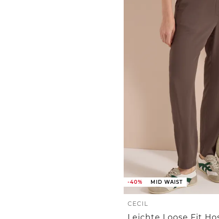
-40%
MID WAIST
CECIL
Leichte Loose Fit Ho