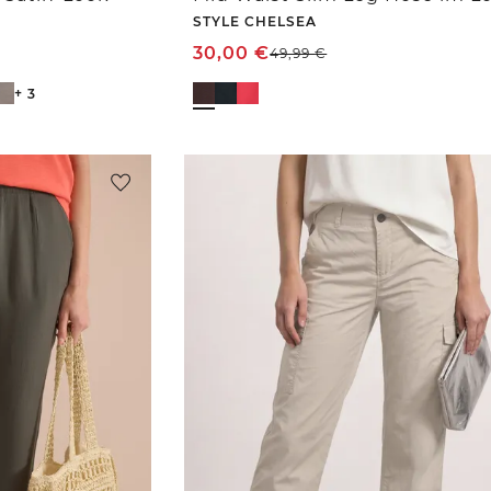
STYLE CHELSEA
30,00
€
49,99
€
+ 3