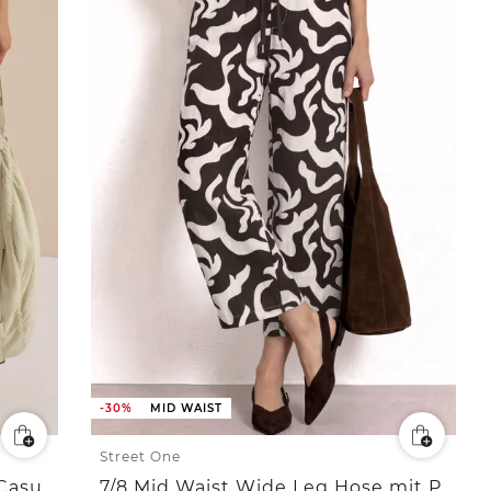
-30%
MID WAIST
Street One
Mid Waist Barrel Leg Hose im Casual Fit
7/8 Mid Waist Wide Leg Hose mit Print