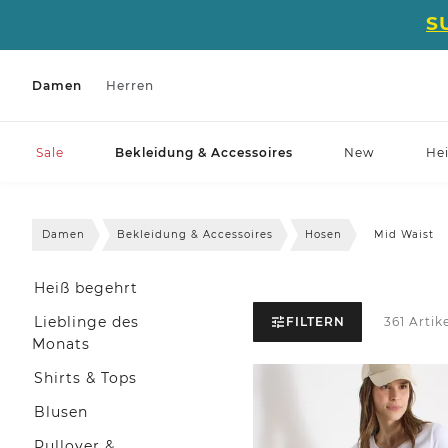
S
Damen
Herren
Sale
Bekleidung & Accessoires
New
He
Damen
Bekleidung & Accessoires
Hosen
Mid Waist
Heiß begehrt
Lieblinge des
FILTERN
361 Artik
Monats
Shirts & Tops
Blusen
Pullover &