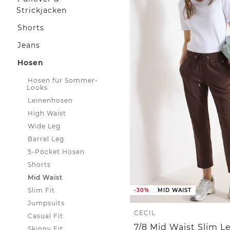
Strickjacken
Shorts
Jeans
Hosen
Hosen für Sommer-
Looks
Leinenhosen
High Waist
Wide Leg
Barrel Leg
5-Pocket Hosen
Shorts
Mid Waist
Slim Fit
-30%
MID WAIST
Jumpsuits
CECIL
Casual Fit
Skinny Fit