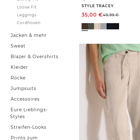
STYLE TRACEY
Loose Fit
35,00
€
Leggings
49,99
€
Cordhosen
Jacken & mehr
Sweat
Blazer & Overshirts
Kleider
Röcke
Jumpsuits
Accessoires
Eure Lieblings-
Styles
Streifen-Looks
Prints zum