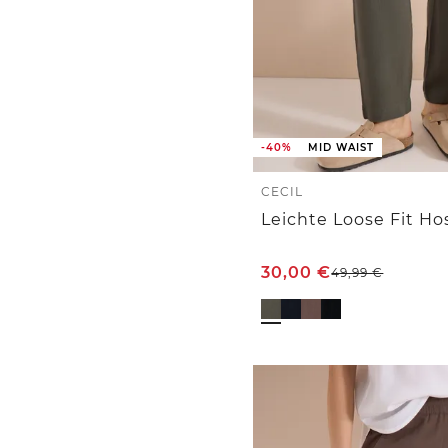
-40%
MID WAIST
CECIL
Leichte Loose Fit Ho
30,00
€
49,99
€