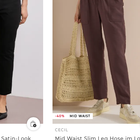
-40%
MID WAIST
CECIL
 Satin-Look