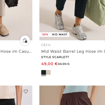
-30%
MID WAIST
CECIL
Mid Waist Barrel Leg Hose im Casual Fit
STYLE SCARLETT
49,00
€
69,99
€