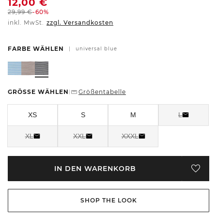
12,00
€
29,99
€
-60%
inkl. MwSt.
zzgl. Versandkosten
FARBE WÄHLEN
|
universal blue
GRÖSSE WÄHLEN
Größentabelle
|
XS
S
M
L
XL
XXL
XXXL
IN DEN WARENKORB
SHOP THE LOOK