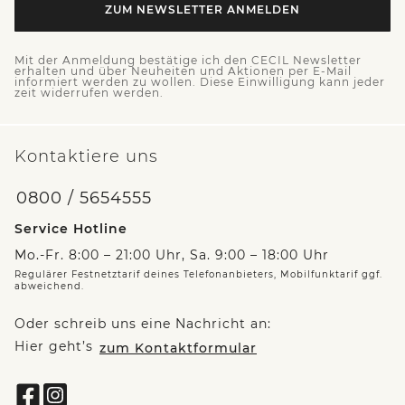
ZUM NEWSLETTER ANMELDEN
Mit der Anmeldung bestätige ich den CECIL Newsletter
erhalten und über Neuheiten und Aktionen per E-Mail
informiert werden zu wollen. Diese Einwilligung kann jeder
zeit widerrufen werden.
Kontaktiere uns
0800 / 5654555
Service Hotline
Mo.-Fr. 8:00 – 21:00 Uhr, Sa. 9:00 – 18:00 Uhr
Regulärer Festnetztarif deines Telefonanbieters, Mobilfunktarif ggf.
abweichend.
Oder schreib uns eine Nachricht an:
Hier geht’s
zum Kontaktformular