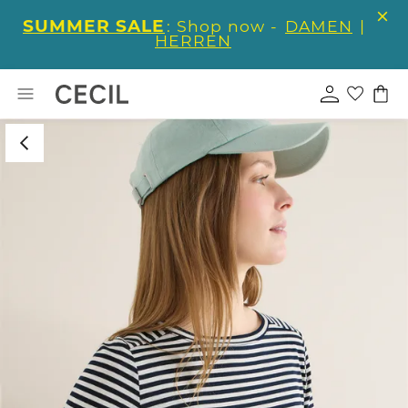
SUMMER SALE
: Shop now -
DAMEN
|
HERREN