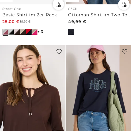
Street One
CECIL
Basic Shirt im 2er-Pack
Ottoman Shirt im Two-Tone-Look
25,00
€
49,99
€
35,99
€
+ 3