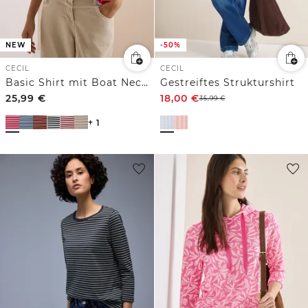
NEW
-50%
CECIL
CECIL
Basic Shirt mit Boat Neck und Streifen
Gestreiftes Strukturshirt
25,99
€
18,00
€
35,99
€
+ 1