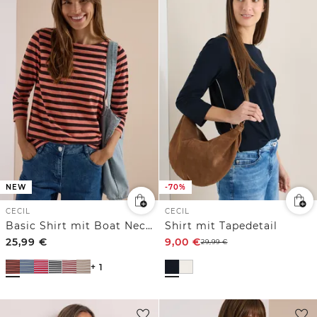
NEW
-70%
CECIL
CECIL
Basic Shirt mit Boat Neck und Streifen
Shirt mit Tapedetail
25,99
€
9,00
€
29,99
€
+ 1