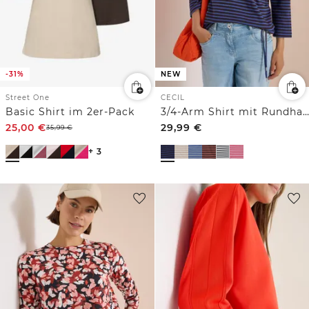
-31%
NEW
Street One
CECIL
Basic Shirt im 2er-Pack
3/4-Arm Shirt mit Rundhals und Streifen
25,00
€
29,99
€
35,99
€
+ 3