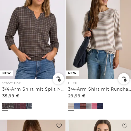
NEW
NEW
Street One
CECIL
3/4-Arm Shirt mit Split Neck und Print
3/4-Arm Shirt mit Rundhals und Streifen
35,99
€
29,99
€