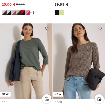
25,00
€
39,99
€
35,99
€
+ 3
NEW
NEW
CECIL
CECIL