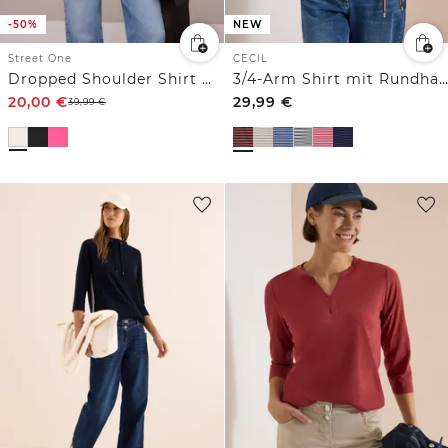
-50%
NEW
Street One
CECIL
Dropped Shoulder Shirt mit Struktur
3/4-Arm Shirt mit Rundhals und Streifen
20,00
€
29,99
€
39,99
€