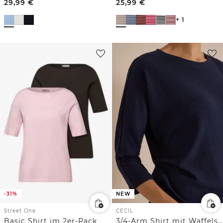
29,99
€
25,99
€
+ 1
-31%
NEW
Street One
CECIL
Basic Shirt im 2er-Pack
3/4-Arm Shirt mit Waffelstruktur