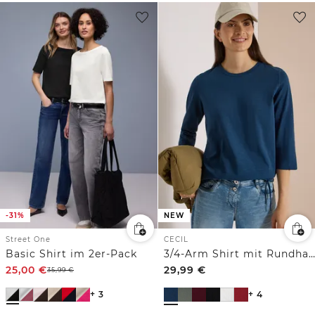
-31%
NEW
Street One
CECIL
Basic Shirt im 2er-Pack
3/4-Arm Shirt mit Rundhals in Unifarbe
25,00
€
29,99
€
35,99
€
+ 3
+ 4