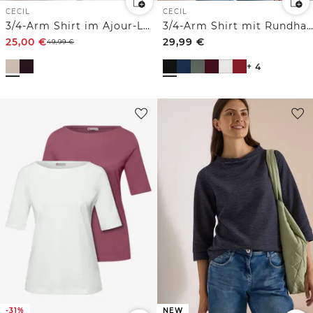
CECIL
CECIL
3/4-Arm Shirt im Ajour-Look
3/4-Arm Shirt mit Rundhals in Unifarbe
25,00
€
29,99
€
49,99
€
+ 4
-31%
NEW