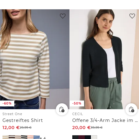
-60%
-50%
Street One
CECIL
Gestreiftes Shirt
Offene 3/4-Arm Jacke im Ajour-Look
12,00
€
20,00
€
29,99
€
39,99
€
+ 4