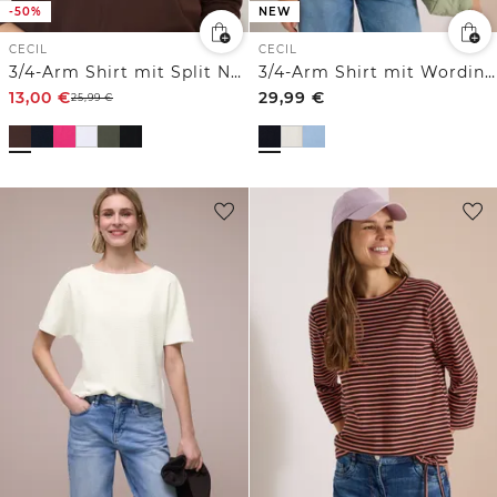
-50%
NEW
CECIL
CECIL
3/4-Arm Shirt mit Split Neck
3/4-Arm Shirt mit Wording im Leo-Look
13,00
€
29,99
€
25,99
€