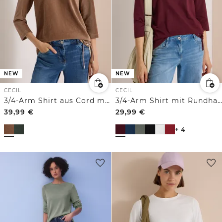
NEW
NEW
CECIL
CECIL
3/4-Arm Shirt aus Cord mit Tunnelzug
3/4-Arm Shirt mit Rundhals in Unifarbe
39,99
€
29,99
€
+ 4