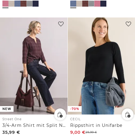
NEW
-70%
Street One
CECIL
3/4-Arm Shirt mit Split Neck und Print
Rippsthirt in Unifarbe
35,99
€
9,00
€
29,99
€