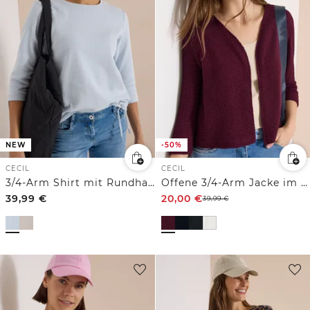
NEW
-50%
CECIL
CECIL
3/4-Arm Shirt mit Rundhals und Struktur
Offene 3/4-Arm Jacke im Ajour-Look
39,99
€
20,00
€
39,99
€