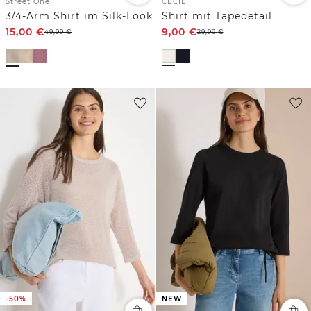
Street One
CECIL
3/4-Arm Shirt im Silk-Look
Shirt mit Tapedetail
15,00
€
9,00
€
49,99
€
29,99
€
-50%
NEW