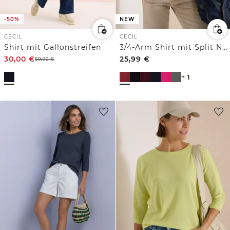
-50%
NEW
CECIL
CECIL
Shirt mit Gallonstreifen
3/4-Arm Shirt mit Split Neck und Elastiksaum
30,00
€
25,99
€
59,99
€
+ 1