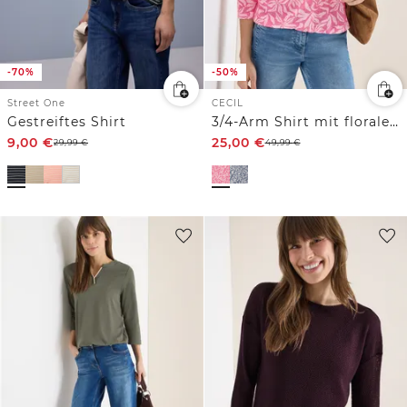
-70%
-50%
Street One
CECIL
Gestreiftes Shirt
3/4-Arm Shirt mit floralem Print
9,00
€
25,00
€
29,99
€
49,99
€