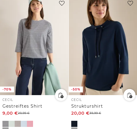
-70%
-50%
CECIL
CECIL
Gestreiftes Shirt
Strukturshirt
9,00
€
20,00
€
29,99
€
39,99
€