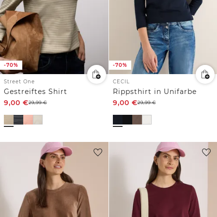
-70%
-70%
Street One
CECIL
Gestreiftes Shirt
Rippsthirt in Unifarbe
9,00
€
9,00
€
29,99
€
29,99
€