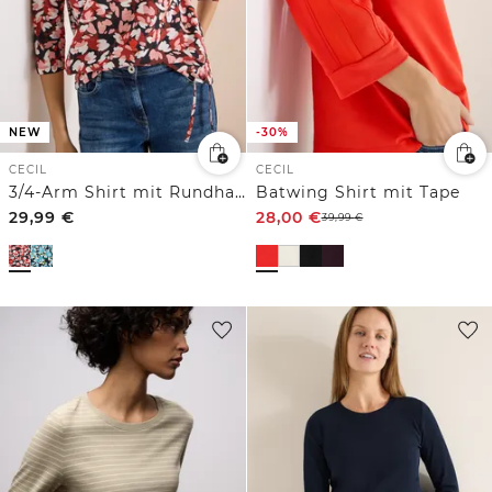
NEW
-30%
CECIL
CECIL
3/4-Arm Shirt mit Rundhals und Print
Batwing Shirt mit Tape
29,99
€
28,00
€
39,99
€