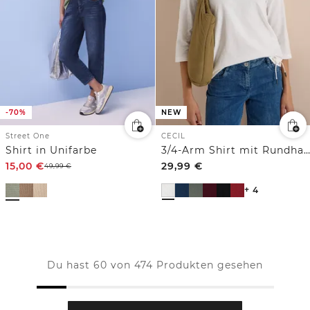
-70%
NEW
Street One
CECIL
Shirt in Unifarbe
3/4-Arm Shirt mit Rundhals in Unifarbe
15,00
€
29,99
€
49,99
€
+ 4
Du hast 60 von 474 Produkten gesehen