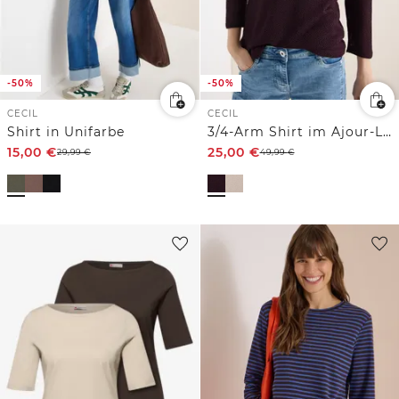
-50%
-50%
CECIL
CECIL
Shirt in Unifarbe
3/4-Arm Shirt im Ajour-Look
15,00
€
25,00
€
29,99
€
49,99
€