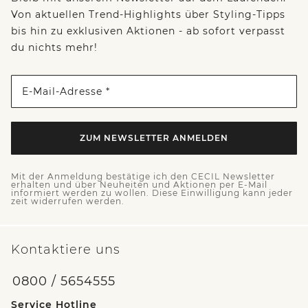
Von aktuellen Trend-Highlights über Styling-Tipps
bis hin zu exklusiven Aktionen - ab sofort verpasst
du nichts mehr!
E-Mail-Adresse *
ZUM NEWSLETTER ANMELDEN
Mit der Anmeldung bestätige ich den CECIL Newsletter
erhalten und über Neuheiten und Aktionen per E-Mail
informiert werden zu wollen. Diese Einwilligung kann jeder
zeit widerrufen werden.
Kontaktiere uns
0800 / 5654555
Service Hotline