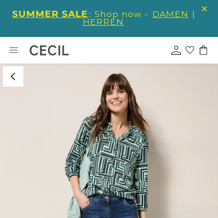
SUMMER SALE
: Shop now -
DAMEN
|
HERREN