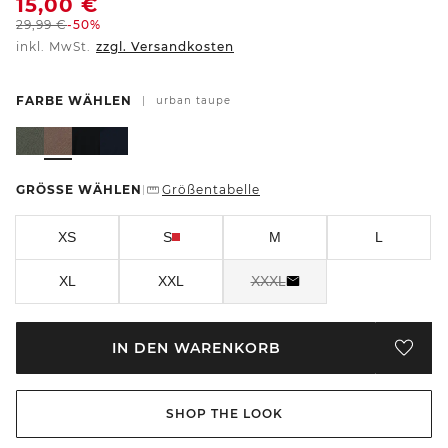
15,00
€
29,99
€
-50%
inkl. MwSt.
zzgl. Versandkosten
FARBE WÄHLEN
|
urban taupe
GRÖSSE WÄHLEN
Größentabelle
|
XS
S
M
L
XL
XXL
XXXL
IN DEN WARENKORB
SHOP THE LOOK