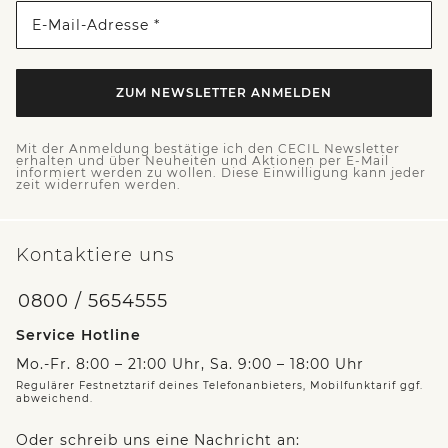
E-Mail-Adresse *
ZUM NEWSLETTER ANMELDEN
Mit der Anmeldung bestätige ich den CECIL Newsletter
erhalten und über Neuheiten und Aktionen per E-Mail
informiert werden zu wollen. Diese Einwilligung kann jeder
zeit widerrufen werden.
Kontaktiere uns
0800 / 5654555
Service Hotline
Mo.-Fr. 8:00 – 21:00 Uhr, Sa. 9:00 – 18:00 Uhr
Regulärer Festnetztarif deines Telefonanbieters, Mobilfunktarif ggf.
abweichend.
Oder schreib uns eine Nachricht an: