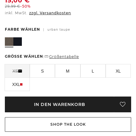
15,00
€
29,99
€
-50%
inkl. MwSt.
zzgl. Versandkosten
FARBE WÄHLEN
|
urban taupe
GRÖSSE WÄHLEN
Größentabelle
|
XS
S
M
L
XL
XXL
IN DEN WARENKORB
SHOP THE LOOK