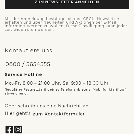
ZUM NEWSLETTER ANMELDEN
Mit der Anmeldung bestätige ich den CECIL Newsletter
erhalten und über Neuheiten und Aktionen per E-Mail
informiert werden zu wollen. Diese Einwilligung kann jeder
zeit widerrufen werden.
Kontaktiere uns
0800 / 5654555
Service Hotline
Mo.-Fr. 8:00 – 21:00 Uhr, Sa. 9:00 – 18:00 Uhr
Regulärer Festnetztarif deines Telefonanbieters, Mobilfunktarif ggf.
abweichend.
Oder schreib uns eine Nachricht an:
Hier geht’s
zum Kontaktformular