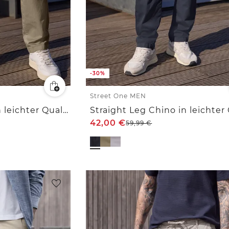
-30%
Street One MEN
Straight Leg Chino in leichter Qualität
42,00
€
59,99
€