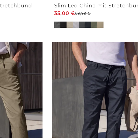
Stretchbund
Slim Leg Chino mit Stretchbu
35,00
€
69,99
€