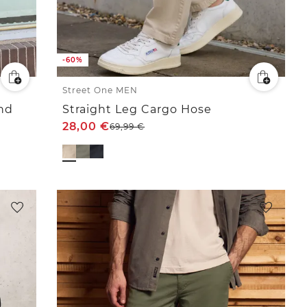
-60%
Street One MEN
nd
Straight Leg Cargo Hose
28,00
€
69,99
€