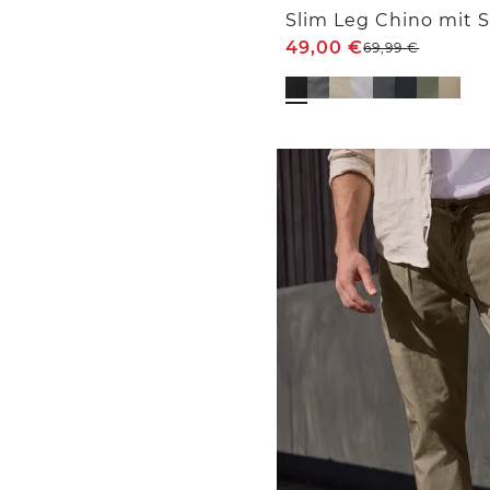
Slim Leg Chino mit 
49,00
€
69,99
€