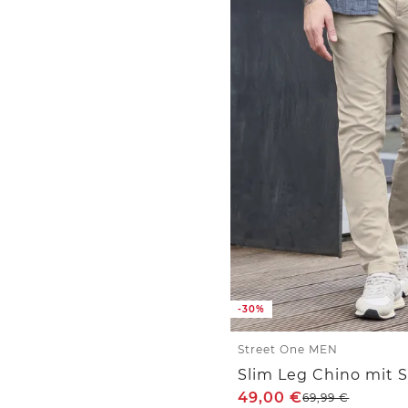
-30%
Street One MEN
Slim Leg Chino mit 
49,00
€
69,99
€