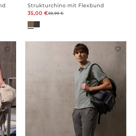
nd
Strukturchino mit Flexbund
35,00
€
69,99
€