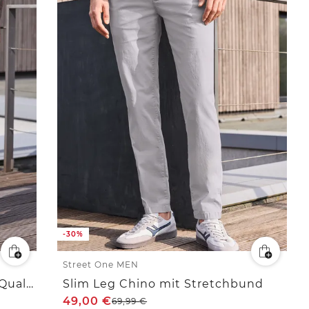
-30%
Street One MEN
Straight Leg Chino in leichter Qualität
Slim Leg Chino mit Stretchbund
49,00
€
69,99
€