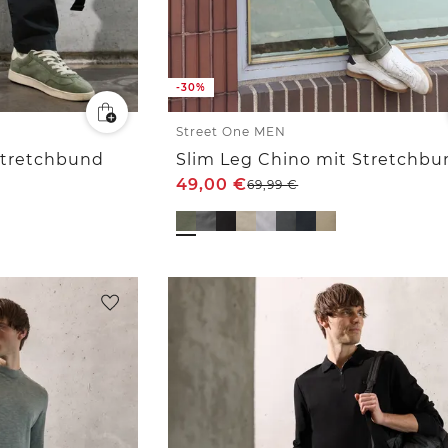
-30%
Street One MEN
Stretchbund
Slim Leg Chino mit Stretchbu
49,00
€
69,99
€