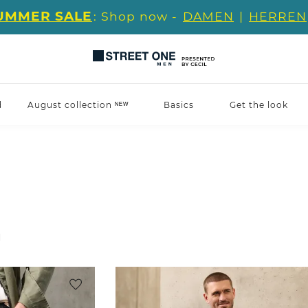
UMMER SALE
: Shop now -
DAMEN
|
HERREN
d
August collection ᴺᴱᵂ
Basics
Get the look
l