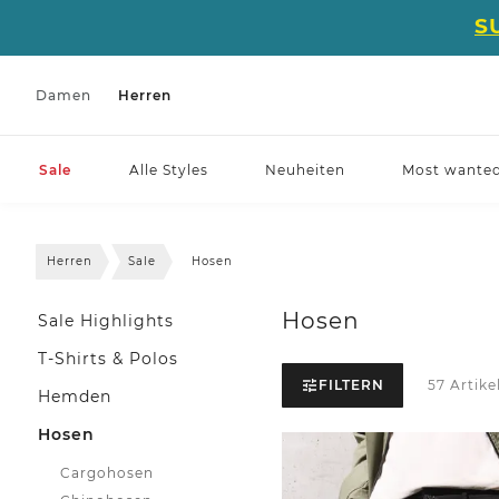
S
Damen
Herren
Sale
Alle Styles
Neuheiten
Most wante
Herren
Sale
Hosen
Hosen
Sale Highlights
T-Shirts & Polos
FILTERN
57 Artike
Hemden
Hosen
Cargohosen