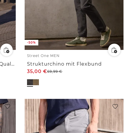
-50%
Street One MEN
Straight Leg Chino in leichter Qualität
Strukturchino mit Flexbund
35,00
€
69,99
€