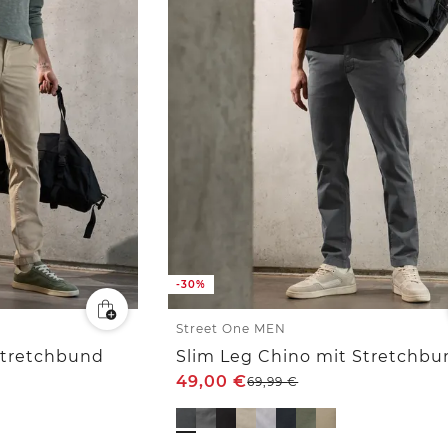
-30%
Street One MEN
Stretchbund
Slim Leg Chino mit Stretchbu
49,00
€
69,99
€