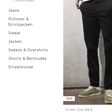
Chinohosen
Jeans
Pullover &
Strickjacken
Sweat
Jacken
Sakkos & Overshirts
Shorts & Bermudas
Einzelstücke
-30%
Street One MEN