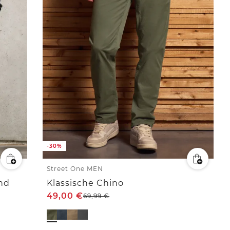
-30%
Street One MEN
nd
Klassische Chino
49,00
€
69,99
€