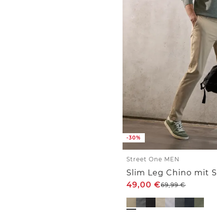
-30%
Street One MEN
Slim Leg Chino mit 
49,00
€
69,99
€