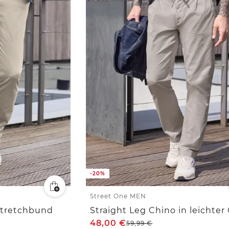
-20%
Street One MEN
Stretchbund
48,00
€
59,99
€