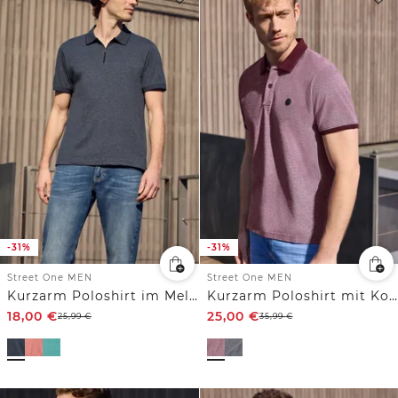
-31%
-31%
Street One MEN
Street One MEN
Kurzarm Poloshirt im Melange-Look
Kurzarm Poloshirt mit Kontrastdetails
18,00
€
25,00
€
25,99
€
35,99
€