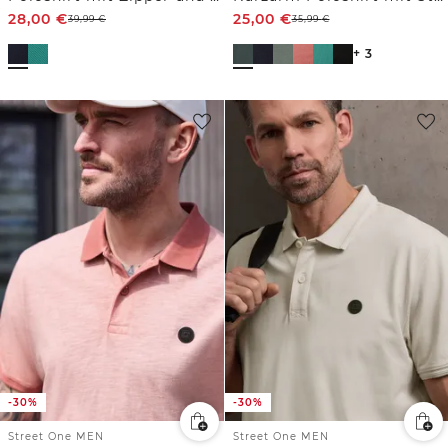
28,00
€
25,00
€
39,99
€
35,99
€
+ 3
-30%
-30%
Street One MEN
Street One MEN