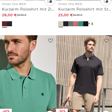
Street One MEN
Street One MEN
Kurzarm Poloshirt mit Zipper
Kurzarm Poloshirt mit Struktur
28,00
€
25,00
€
39,99
€
35,99
€
+ 3
-40%
-30%