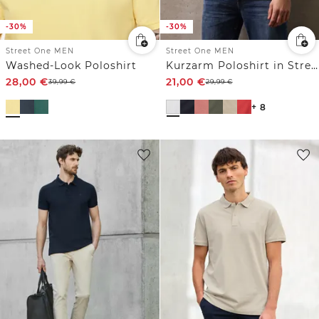
-30%
-30%
Street One MEN
Street One MEN
Washed-Look Poloshirt
Kurzarm Poloshirt in Stretchqualität
28,00
€
21,00
€
39,99
€
29,99
€
+ 8