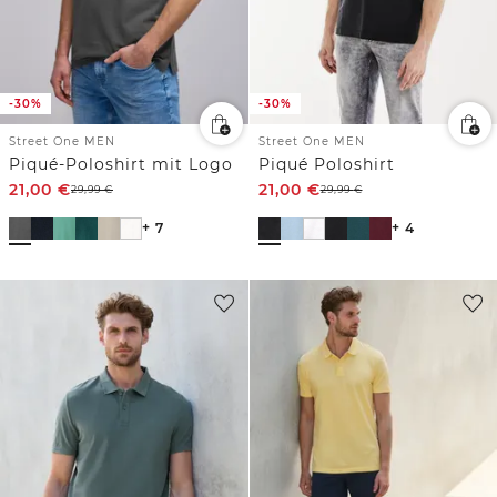
-30%
-30%
Street One MEN
Street One MEN
Piqué-Poloshirt mit Logo
Piqué Poloshirt
21,00
€
21,00
€
29,99
€
29,99
€
+ 7
+ 4