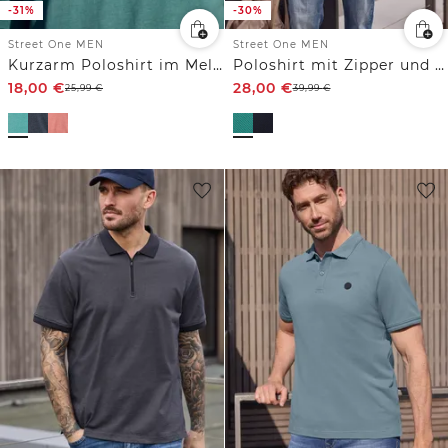
-31%
-30%
Street One MEN
Street One MEN
Kurzarm Poloshirt im Melange-Look
Poloshirt mit Zipper und Struktur
18,00
€
28,00
€
25,99
€
39,99
€