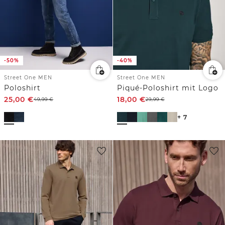
-50%
-40%
Street One MEN
Street One MEN
Poloshirt
Piqué-Poloshirt mit Logo
25,00
€
18,00
€
49,99
€
29,99
€
+ 7