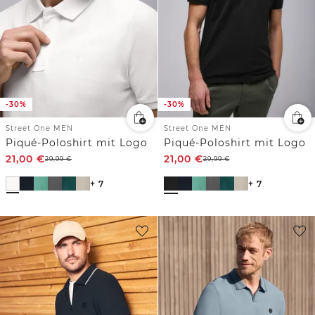
-30%
-30%
Street One MEN
Street One MEN
Piqué-Poloshirt mit Logo
Piqué-Poloshirt mit Logo
21,00
€
21,00
€
29,99
€
29,99
€
+ 7
+ 7