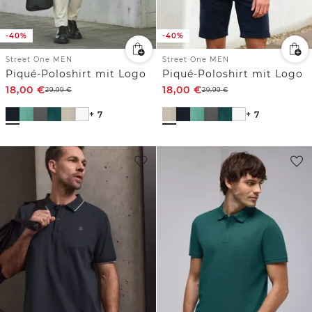
-40%
-40%
Street One MEN
Street One MEN
Piqué-Poloshirt mit Logo
Piqué-Poloshirt mit Logo
18,00
€
18,00
€
29,99
€
29,99
€
+ 7
+ 7