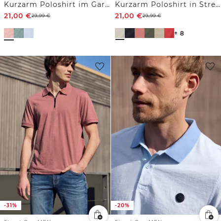
Kurzarm Poloshirt im Garment Dye Look
Kurzarm Poloshirt in Stretchqualität
21,00
€
21,00
€
29,99
€
29,99
€
+ 8
-31%
-20%