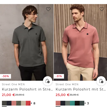
-30%
-31%
Street One MEN
Street One MEN
Kurzarm Poloshirt in Stretchqualität
Kurzarm Poloshirt mit Struktur
21,00
€
25,00
€
29,99
€
35,99
€
+ 8
+ 3