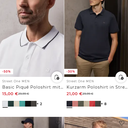
-50%
-30%
Street One MEN
Street One MEN
Basic Piqué Poloshirt mit Kontrastdetail
Kurzarm Poloshirt in Stretchqualität
15,00
€
21,00
€
29,99
€
29,99
€
+ 2
+ 8