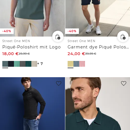
-40%
-40%
Street One MEN
Street One MEN
Piqué-Poloshirt mit Logo
Garment dye Piqué Poloshirt
18,00
€
24,00
€
29,99
€
39,99
€
+ 7