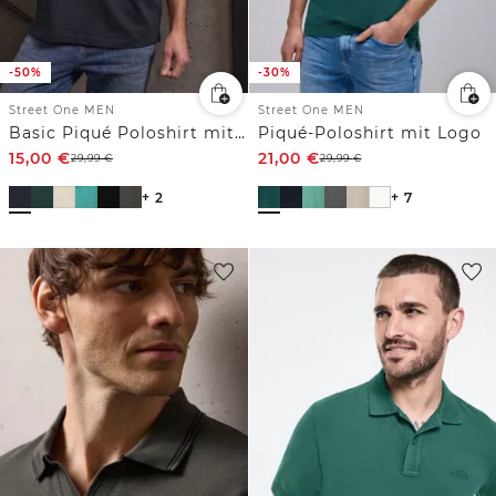
-50%
-30%
Street One MEN
Street One MEN
Basic Piqué Poloshirt mit Kontrastdetail
Piqué-Poloshirt mit Logo
15,00
€
21,00
€
29,99
€
29,99
€
+ 2
+ 7