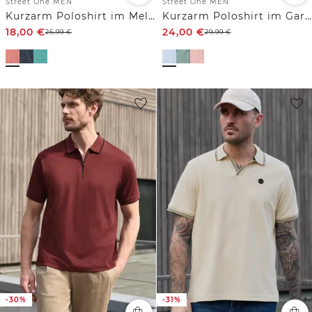
Street One MEN
Street One MEN
Kurzarm Poloshirt im Melange-Look
Kurzarm Poloshirt im Garment Dye Look
18,00
€
24,00
€
25,99
€
29,99
€
-30%
-31%