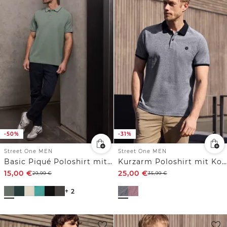
-50%
-31%
Street One MEN
Street One MEN
Basic Piqué Poloshirt mit Kontrastdetail
Kurzarm Poloshirt mit Kontrastdetails
15,00
€
25,00
€
29,99
€
35,99
€
+ 2