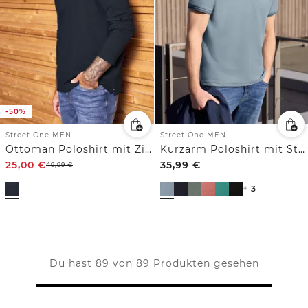
-50%
Street One MEN
Street One MEN
Ottoman Poloshirt mit Zipper
Kurzarm Poloshirt mit Struktur
25,00
€
35,99
€
49,99
€
+ 3
Du hast 89 von 89 Produkten gesehen