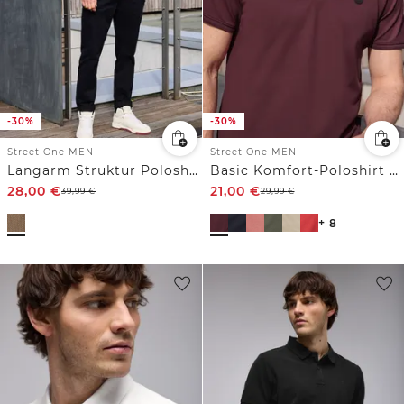
-30%
-30%
Street One MEN
Street One MEN
Langarm Struktur Poloshirt
Basic Komfort-Poloshirt mit Kurzarm
28,00
€
21,00
€
39,99
€
29,99
€
+ 8