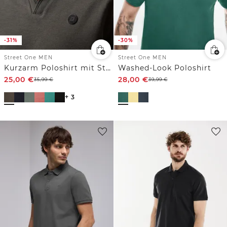
-31%
-30%
Street One MEN
Street One MEN
Kurzarm Poloshirt mit Struktur
Washed-Look Poloshirt
25,00
€
28,00
€
35,99
€
39,99
€
+ 3