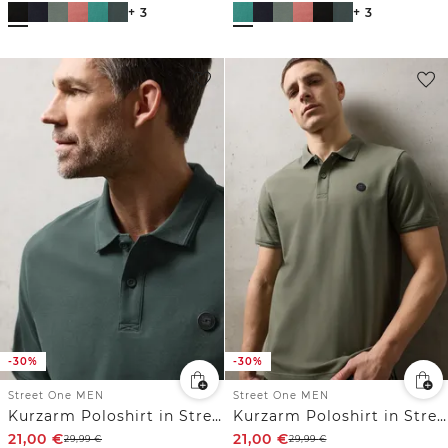
+ 3
+ 3
-30%
-30%
Street One MEN
Street One MEN
Kurzarm Poloshirt in Stretchqualität
Kurzarm Poloshirt in Stretchqualität
21,00
€
21,00
€
29,99
€
29,99
€