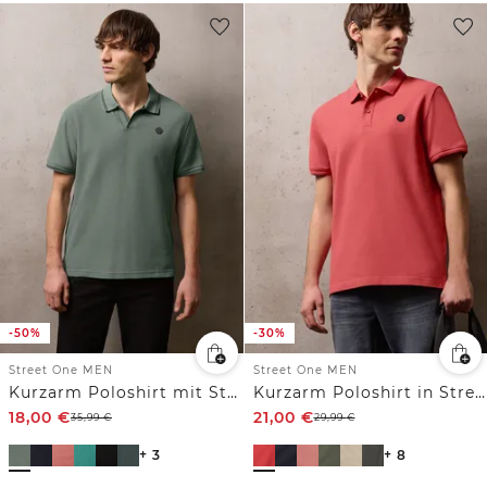
-50%
-30%
Street One MEN
Street One MEN
Kurzarm Poloshirt mit Struktur
Kurzarm Poloshirt in Stretchqualität
18,00
€
21,00
€
35,99
€
29,99
€
+ 3
+ 8