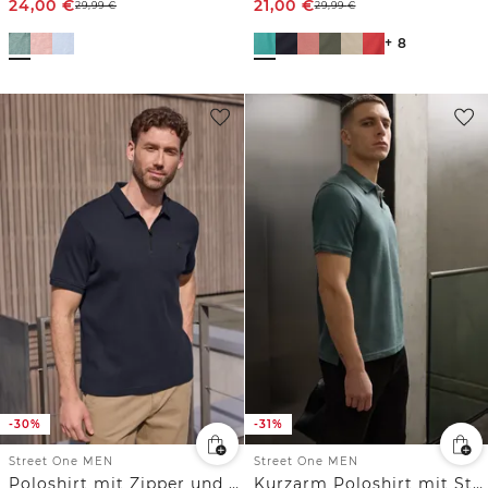
24,00
€
21,00
€
29,99
€
29,99
€
+ 8
-30%
-31%
Street One MEN
Street One MEN
Poloshirt mit Zipper und Struktur
Kurzarm Poloshirt mit Struktur