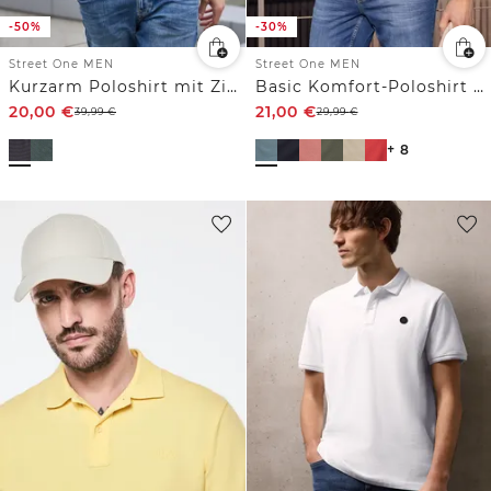
-50%
-30%
Street One MEN
Street One MEN
Kurzarm Poloshirt mit Zipperdetail
Basic Komfort-Poloshirt mit Kurzarm
20,00
€
21,00
€
39,99
€
29,99
€
+ 8