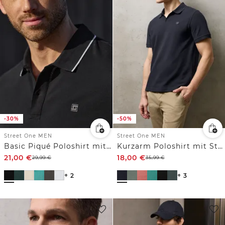
-30%
-50%
Street One MEN
Street One MEN
Basic Piqué Poloshirt mit Kontrastdetail
Kurzarm Poloshirt mit Struktur
21,00
€
18,00
€
29,99
€
35,99
€
+ 2
+ 3