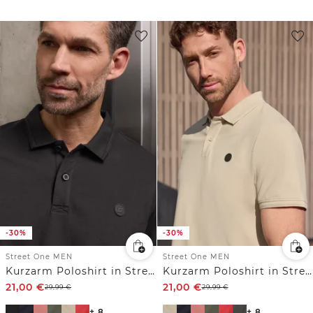
-30%
-30%
Street One MEN
Street One MEN
Kurzarm Poloshirt in Stretchqualität
Kurzarm Poloshirt in Stretchqualität
21,00
€
21,00
€
29,99
€
29,99
€
+ 8
+ 8