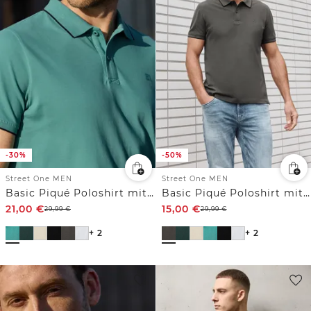
-30%
-50%
Street One MEN
Street One MEN
Basic Piqué Poloshirt mit Kontrastdetail
Basic Piqué Poloshirt mit Kontrastdetail
21,00
€
15,00
€
29,99
€
29,99
€
+ 2
+ 2