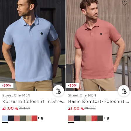
-30%
-30%
Street One MEN
Street One MEN
Kurzarm Poloshirt in Stretchqualität
Basic Komfort-Poloshirt mit Kurzarm
21,00
€
21,00
€
29,99
€
29,99
€
+ 8
+ 8