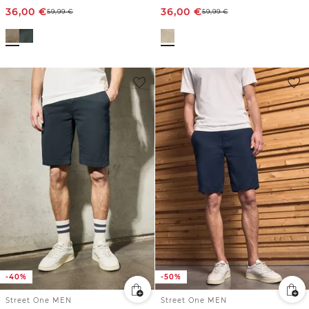
36,00
€
36,00
€
59,99
€
59,99
€
-40%
-50%
Street One MEN
Street One MEN