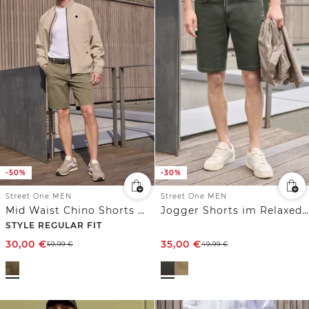
-50%
-30%
Street One MEN
Street One MEN
Mid Waist Chino Shorts mit Gürtel und Print
Jogger Shorts im Relaxed Fit
STYLE REGULAR FIT
30,00
€
35,00
€
59,99
€
49,99
€