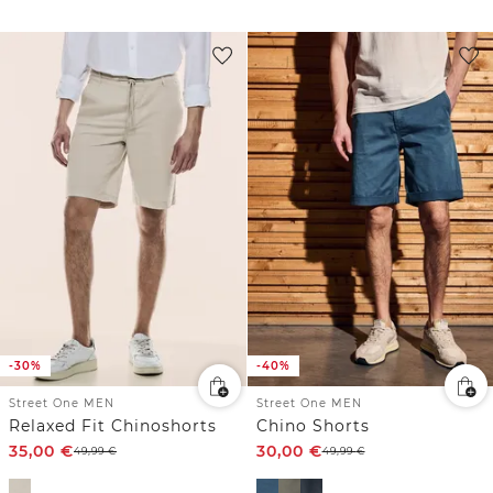
-30%
-40%
Street One MEN
Street One MEN
Relaxed Fit Chinoshorts
Chino Shorts
35,00
€
30,00
€
49,99
€
49,99
€