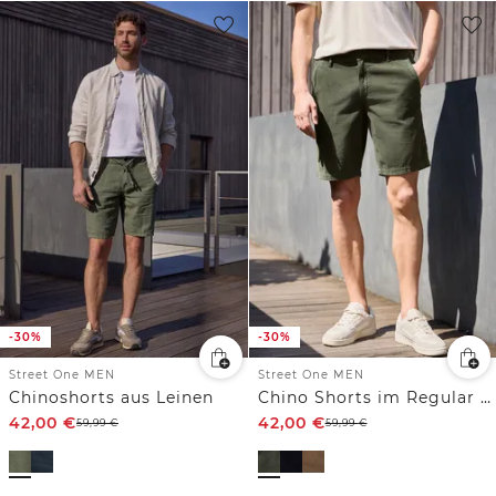
-30%
-30%
Street One MEN
Street One MEN
Chinoshorts aus Leinen
Chino Shorts im Regular Fit aus Cord
42,00
€
42,00
€
59,99
€
59,99
€