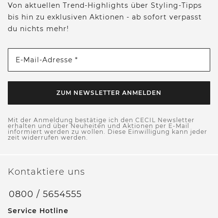
Von aktuellen Trend-Highlights über Styling-Tipps
bis hin zu exklusiven Aktionen - ab sofort verpasst
du nichts mehr!
E-Mail-Adresse *
ZUM NEWSLETTER ANMELDEN
Mit der Anmeldung bestätige ich den CECIL Newsletter
erhalten und über Neuheiten und Aktionen per E-Mail
informiert werden zu wollen. Diese Einwilligung kann jeder
zeit widerrufen werden.
Kontaktiere uns
0800 / 5654555
Service Hotline