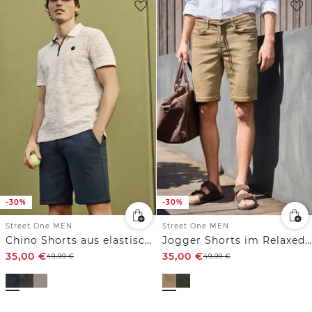
-30%
-30%
Street One MEN
Street One MEN
Chino Shorts aus elastischem Jersey mit Flexbund
Jogger Shorts im Relaxed Fit
35,00
€
35,00
€
49,99
€
49,99
€