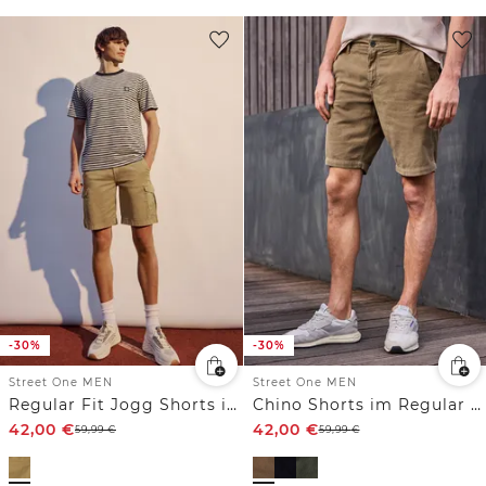
-30%
-30%
Street One MEN
Street One MEN
Regular Fit Jogg Shorts im Cargo-Look
Chino Shorts im Regular Fit aus Cord
42,00
€
42,00
€
59,99
€
59,99
€