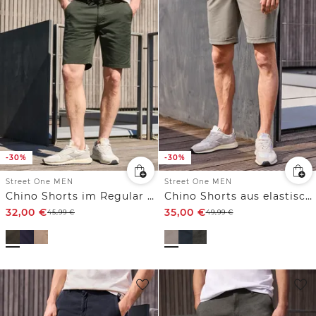
-30%
-30%
Street One MEN
Street One MEN
Chino Shorts im Regular Fit
Chino Shorts aus elastischem Jersey mit Flexbund
32,00
€
35,00
€
45,99
€
49,99
€