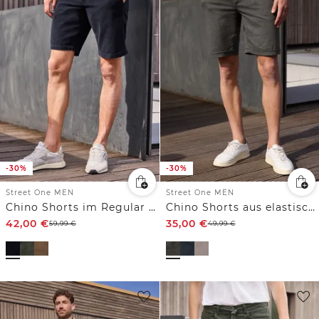
-30%
-30%
Street One MEN
Street One MEN
Chino Shorts im Regular Fit aus Cord
Chino Shorts aus elastischem Jersey mit Flexbund
42,00
€
35,00
€
59,99
€
49,99
€