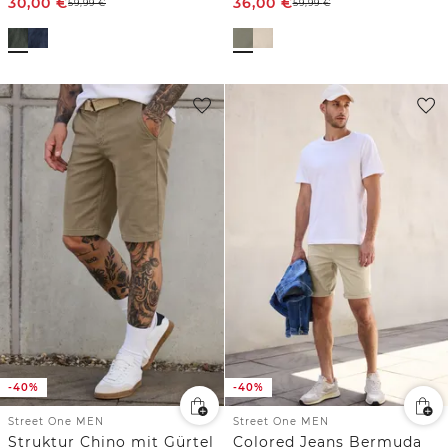
30,00
€
36,00
€
59,99
€
59,99
€
-40%
-40%
Street One MEN
Street One MEN
Struktur Chino mit Gürtel
Colored Jeans Bermuda