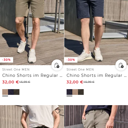
-30%
-30%
Street One MEN
Street One MEN
Chino Shorts im Regular Fit
Chino Shorts im Regular Fit
32,00
€
32,00
€
45,99
€
45,99
€