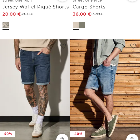
Street One MEN
Street One MEN
Jersey Waffel Piqué Shorts
Cargo Shorts
20,00
€
36,00
€
39,99
€
59,99
€
-40%
-40%