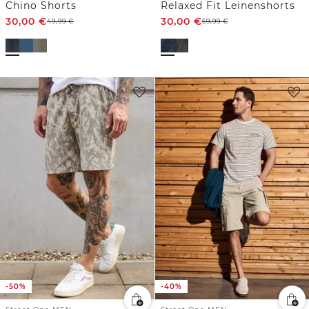
Chino Shorts
Relaxed Fit Leinenshorts
30,00
€
30,00
€
49,99
€
59,99
€
-50%
-40%