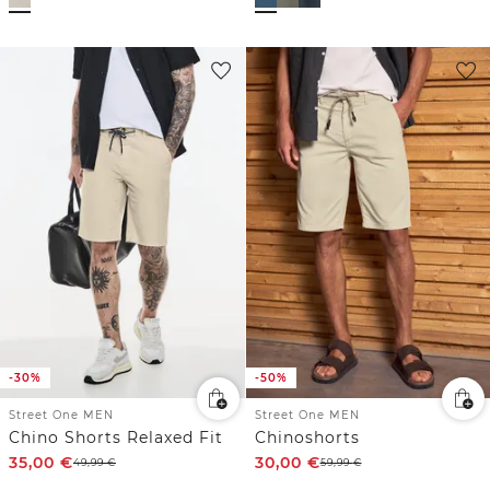
-30%
-50%
Street One MEN
Street One MEN
Chino Shorts Relaxed Fit
Chinoshorts
35,00
€
30,00
€
49,99
€
59,99
€