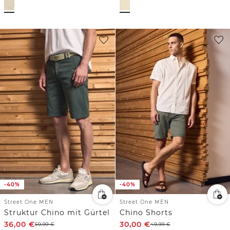
-40%
-40%
Street One MEN
Street One MEN
Struktur Chino mit Gürtel
Chino Shorts
36,00
€
30,00
€
59,99
€
49,99
€