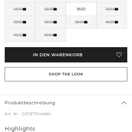
34/34
36/30
36/32
36/34
38/30
38/32
38/34
40/30
40/32
40/34
IN DEN WARENKORB
SHOP THE LOOK
Produktbeschreibung
Art. Nr.: D37977414660
Highlights