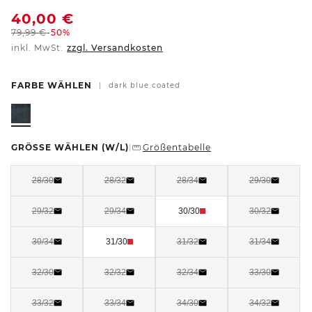
40,00
€
79,99
€
-50%
inkl. MwSt.
zzgl. Versandkosten
FARBE WÄHLEN
|
dark blue coated
GRÖSSE WÄHLEN
(W/L)
Größentabelle
|
28/30
28/32
28/34
29/30
29/32
29/34
30/30
30/32
30/34
31/30
31/32
31/34
32/30
32/32
32/34
33/30
33/32
33/34
34/30
34/32