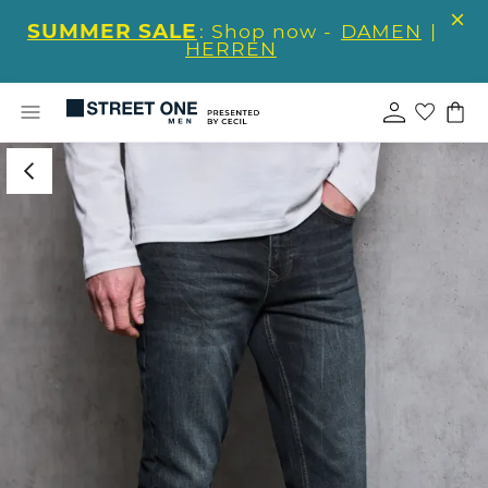
SUMMER SALE
: Shop now -
DAMEN
|
HERREN