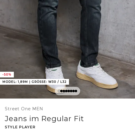
-50%
MODEL: 1,89M | GRÖSSE: W30 / L32
Street One MEN
Jeans im Regular Fit
-
STYLE PLAYER