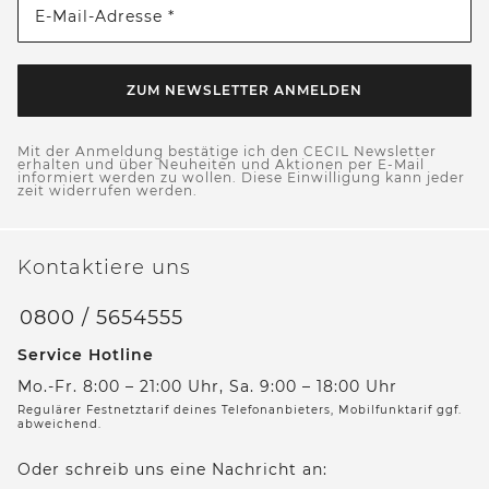
E-Mail-Adresse *
ZUM NEWSLETTER ANMELDEN
Mit der Anmeldung bestätige ich den CECIL Newsletter
erhalten und über Neuheiten und Aktionen per E-Mail
informiert werden zu wollen. Diese Einwilligung kann jeder
zeit widerrufen werden.
Kontaktiere uns
0800 / 5654555
Service Hotline
Mo.-Fr. 8:00 – 21:00 Uhr, Sa. 9:00 – 18:00 Uhr
Regulärer Festnetztarif deines Telefonanbieters, Mobilfunktarif ggf.
abweichend.
Oder schreib uns eine Nachricht an: