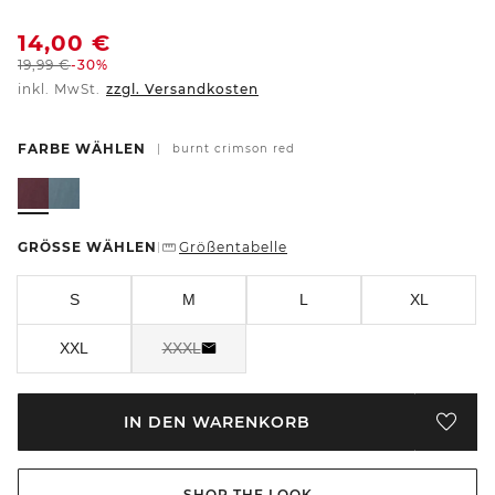
14,00
€
19,99
€
-30%
inkl. MwSt.
zzgl. Versandkosten
FARBE WÄHLEN
|
burnt crimson red
GRÖSSE WÄHLEN
Größentabelle
|
S
M
L
XL
XXL
XXXL
IN DEN WARENKORB
SHOP THE LOOK