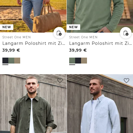
NEW
NEW
Street One MEN
Street One MEN
Langarm Poloshirt mit Zipperdetail
Langarm Poloshirt mit Zipperdetail
39,99
€
39,99
€