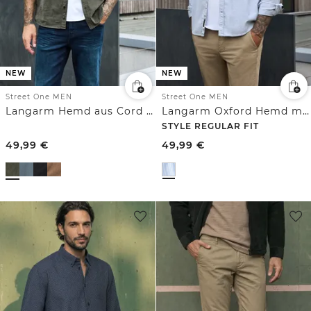
NEW
NEW
Street One MEN
Street One MEN
Langarm Hemd aus Cord in Unifarbe
Langarm Oxford Hemd mit Streifenmuster
STYLE REGULAR FIT
49,99
€
49,99
€