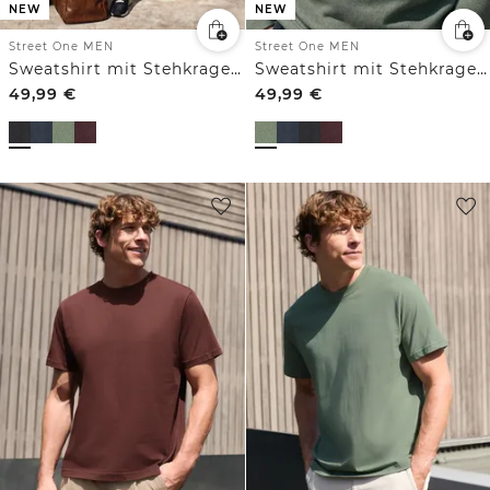
NEW
NEW
Street One MEN
Street One MEN
Sweatshirt mit Stehkragen und Zipper
Sweatshirt mit Stehkragen und Zipper
49,99
€
49,99
€