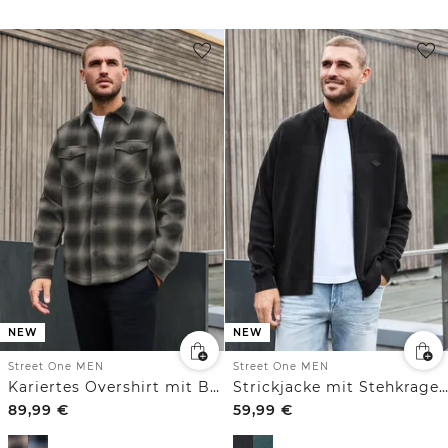
NEW
NEW
Street One MEN
Street One MEN
Kariertes Overshirt mit Brusttaschen
Strickjacke mit Stehkragen und Strukturmix
89,99
€
59,99
€