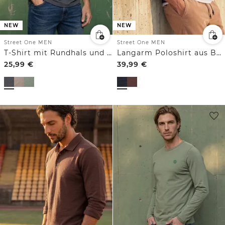
NEW
NEW
Street One MEN
Street One MEN
T-Shirt mit Rundhals und Chestprint
Langarm Poloshirt aus Baumwolle
25,99
€
39,99
€