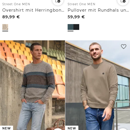
Street One MEN
Street One MEN
Overshirt mit Herringbone Struktur
Pullover mit Rundhals und Strukturmix
89,99
€
59,99
€
NEW
NEW