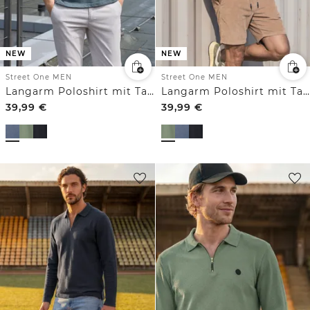
NEW
NEW
Street One MEN
Street One MEN
Langarm Poloshirt mit Taschendetail
Langarm Poloshirt mit Taschendetail
39,99
€
39,99
€