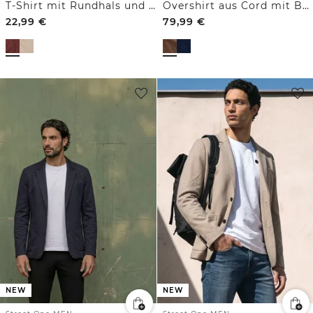
T-Shirt mit Rundhals und Wording Artwork
Overshirt aus Cord mit Brusttaschen
22,99
€
79,99
€
NEW
NEW