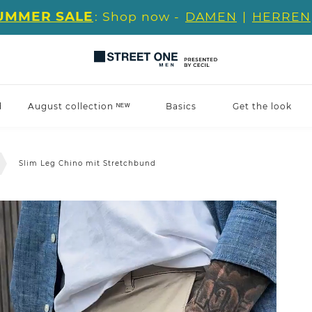
UMMER SALE
: Shop now -
DAMEN
|
HERREN
d
August collection ᴺᴱᵂ
Basics
Get the look
Slim Leg Chino mit Stretchbund