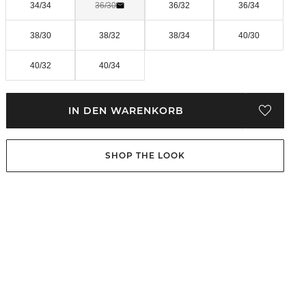
34/34
36/30
36/32
36/34
38/30
38/32
38/34
40/30
40/32
40/34
IN DEN WARENKORB
SHOP THE LOOK