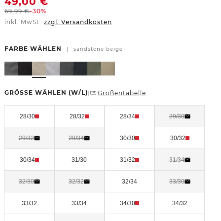
49,00
€
69,99
€
-30%
inkl. MwSt.
zzgl. Versandkosten
FARBE WÄHLEN
|
sandstone beige
GRÖSSE WÄHLEN
(W/L)
Größentabelle
|
28/30
28/32
28/34
29/30
29/32
29/34
30/30
30/32
30/34
31/30
31/32
31/34
32/30
32/32
32/34
33/30
33/32
33/34
34/30
34/32