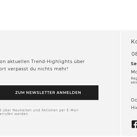
K
0
on aktuellen Trend-Highlights über
Se
fort verpasst du nichts mehr!
Mo
Reg
ab
ZUM NEWSLETTER ANMELDEN
Od
Hi
d über Neuheiten und Aktionen per E-Mail
derrufen werden.