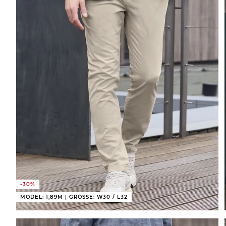
-30%
MODEL: 1,89M | GRÖSSE: W30 / L32