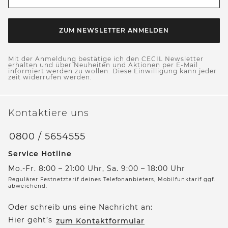
ZUM NEWSLETTER ANMELDEN
Mit der Anmeldung bestätige ich den CECIL Newsletter
erhalten und über Neuheiten und Aktionen per E-Mail
informiert werden zu wollen. Diese Einwilligung kann jeder
zeit widerrufen werden.
Kontaktiere uns
0800 / 5654555
Service Hotline
Mo.-Fr. 8:00 – 21:00 Uhr, Sa. 9:00 – 18:00 Uhr
Regulärer Festnetztarif deines Telefonanbieters, Mobilfunktarif ggf.
abweichend.
Oder schreib uns eine Nachricht an:
Hier geht’s
zum Kontaktformular